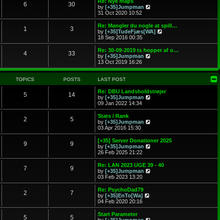
Re: Nye maps
o
6
30
e
V
by
[+35]Jumpman
s
s
i
31 Oct 2020 10:52
t
t
e
p
w
Re: Mangler du nogle at spill…
o
1
3
t
V
by
[+35]TudeFjæs[WA]
s
h
i
18 Sep 2016 00:35
t
e
e
l
w
Re: 30-09-2019 ts hopper af o…
4
33
a
t
V
by
[+35]Jumpman
t
h
i
13 Oct 2019 16:26
e
e
e
s
l
w
t
a
t
TOPICS
POSTS
LAST POST
p
t
h
o
e
e
Re: DBU Landsholdstrøjer
5
14
s
s
l
V
by
[+35]Jumpman
t
t
a
i
09 Jan 2022 14:34
p
t
e
o
e
w
Stats / Rank
2
5
s
s
t
V
by
[+35]Jumpman
t
t
h
i
03 Apr 2016 15:30
p
e
e
o
l
w
[+35] Server Donationer 2025
9
9
s
a
t
V
by
[+35]Jumpman
t
t
h
i
26 Feb 2025 21:22
e
e
e
s
l
w
Re: LAN 2023 UGE 39 - 40
t
7
9
a
t
V
by
[+35]Jumpman
p
t
h
i
03 Feb 2023 13:20
o
e
e
e
s
s
l
w
Re: PsychoDad79
t
t
2
7
a
t
V
by
[+35]EnTo[Wa]
p
t
h
i
04 Feb 2020 20:16
o
e
e
e
s
s
l
w
Start Parameter
t
t
5
5
a
t
V