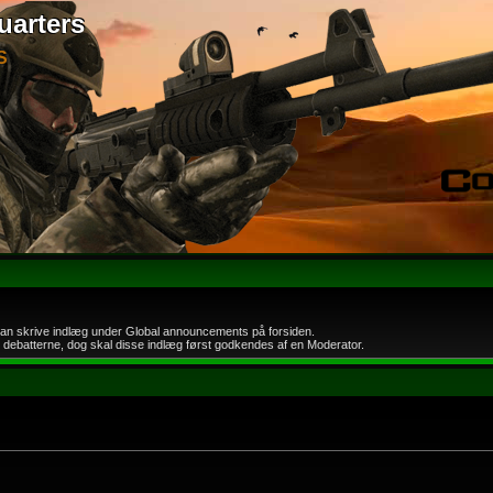
uarters
S
an skrive indlæg under Global announcements på forsiden.
 i debatterne, dog skal disse indlæg først godkendes af en Moderator.