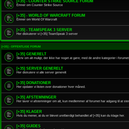
[+35] - COUNTER STRIKE SOURCE FORUM
Emner om Counter Strike Source
[+35] - WORLD OF WARCRAFT FORUM
Emner om World Of Warcraft
[+35] - TEAMSPEAK 3 SERVER
Her diskuterer vi [+35] TeamSpeak 3 server
[+35] - OFFENTLIGE FORUM
[+35] GENERELT
Skriv om alt muligt, der ikke har noget at gøre, med de andre kategorier i forumet
[+35] SERVER GENERELT
Her diskutere vi alle server generelt
[+35] DONATIONER
Her opdater vi listen over donationer hver måned.
[+35] AFSTEMNINGER
Her laver vi afstemninger om alt, kun medlemmer af forumet har adgang til at s
[+35] KLAGER
Hvis du mener, at du er blevet uretfærdigt behandlet af [+35] kan du klage her.
[+35] GUIDES