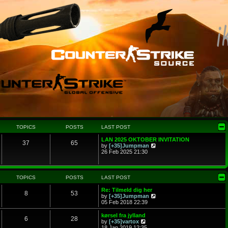
TOPICS
POSTS
LAST POST
LAN 2025 OKTOBER INVITATION
37
65
V
by
[+35]Jumpman
i
26 Feb 2025 21:30
e
w
t
h
TOPICS
POSTS
LAST POST
e
l
Re: Tilmeld dig her
8
53
a
V
by
[+35]Jumpman
t
i
05 Feb 2018 22:39
e
e
s
w
kørsel fra jylland
6
28
t
t
V
by
[+35]vartox
p
h
i
18 Jan 2019 12:35