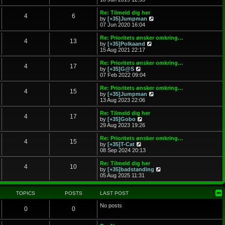
o
e
e
s
l
w
Re: Tilmeld dig her
t
4
6
a
t
V
by
[+35]Jumpman
t
h
i
07 Jun 2020 16:04
e
e
e
s
l
w
Re: Prioritets ønsker omkring…
t
4
13
a
t
V
by
[+35]Polkaand
p
t
h
i
15 Aug 2021 22:17
o
e
e
e
s
s
l
w
Re: Prioritets ønsker omkring…
t
t
4
17
a
t
V
by
[+35]G@S
p
t
h
i
07 Feb 2022 09:04
o
e
e
e
s
s
l
w
Re: Prioritets ønsker omkring…
t
t
4
15
a
t
V
by
[+35]Jumpman
p
t
h
i
13 Aug 2023 22:06
o
e
e
e
s
s
l
w
Re: Tilmeld dig her
t
t
4
17
a
t
V
by
[+35]Gobo
p
t
h
i
29 Aug 2023 19:26
o
e
e
e
s
s
l
w
Re: Prioritets ønsker omkring…
t
t
4
15
a
t
V
by
[+35]T-Cat
p
t
h
i
08 Sep 2024 20:13
o
e
e
e
s
s
l
w
Re: Tilmeld dig her
t
t
4
10
a
t
V
by
[+35]badstanding
p
t
h
i
05 Aug 2025 11:31
o
e
e
e
s
s
l
w
t
t
a
t
TOPICS
POSTS
LAST POST
p
t
h
o
e
e
No posts
0
0
s
s
l
t
t
a
p
t