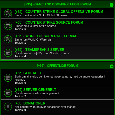
[+35] - GAME AND COMMUNICATION FORUM
[+35] - COUNTER STRIKE GLOBAL OFFENSIVE FORUM
Emner om Counter Strike Global Offensive
[+35] - COUNTER STRIKE SOURCE FORUM
Emner om Counter Strike Source
Topics:
6
[+35] - WORLD OF WARCRAFT FORUM
Emner om World Of Warcraft
Topics:
1
[+35] - TEAMSPEAK 3 SERVER
Her diskuterer vi [+35] TeamSpeak 3 server
Topics:
4
[+35] - OFFENTLIGE FORUM
[+35] GENERELT
Skriv om alt muligt, der ikke har noget at gøre, med de andre kategorier i
forumet.
Topics:
5
[+35] SERVER GENERELT
Her diskutere vi alle server generelt
Topics:
2
[+35] DONATIONER
Her opdater vi listen over donationer hver måned.
Topics:
9