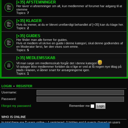
[+35] AFSTEMNINGER
Her laver vi afstemninger om alt, kun medlemmer af forumet har adgang til at
stemme
Topics:
7
[+35] KLAGER
Hvis du mener, at du er blevet uretfærdigt behandlet af [+35] kan du klage her.
Topics:
2
[+35] GUIDES
Her finder man alle former for guides.
Hvis et medlem vil skrive en guide i denne kategori, skal denne godkendes af
en Moderator først, før den vises som emne.
Topics:
5
[+35] MEDLEMSSKAB
Vil man søge om medlemsskab forgår det i denne kategori
Vi optager ikke medlemmer fortiden da vi lige er ved at få nogen nye tiltag på
plads i klanen, vi åbner snart for ansøgningerne igen.
Topics:
1
LOGIN
•
REGISTER
Username:
Password:
I forgot my password
Remember me
WHO IS ONLINE
In total there are
7
users online :: 1 registered, 0 hidden and 6 guests (based on users
active over the past 5 minutes)