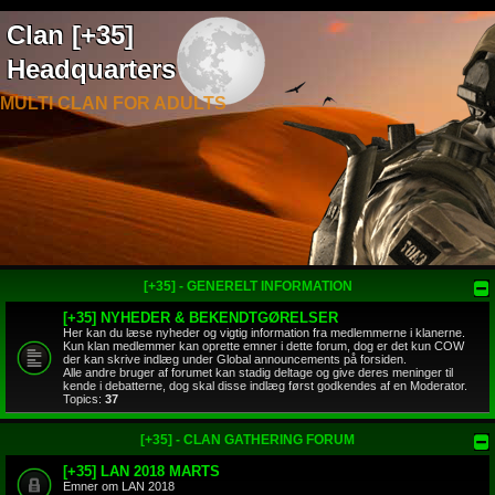
Clan [+35]
Headquarters
MULTI CLAN FOR ADULTS
[+35] - GENERELT INFORMATION
[+35] NYHEDER & BEKENDTGØRELSER
Her kan du læse nyheder og vigtig information fra medlemmerne i klanerne.
Kun klan medlemmer kan oprette emner i dette forum, dog er det kun COW
der kan skrive indlæg under Global announcements på forsiden.
Alle andre bruger af forumet kan stadig deltage og give deres meninger til
kende i debatterne, dog skal disse indlæg først godkendes af en Moderator.
Topics:
37
[+35] - CLAN GATHERING FORUM
[+35] LAN 2018 MARTS
Emner om LAN 2018