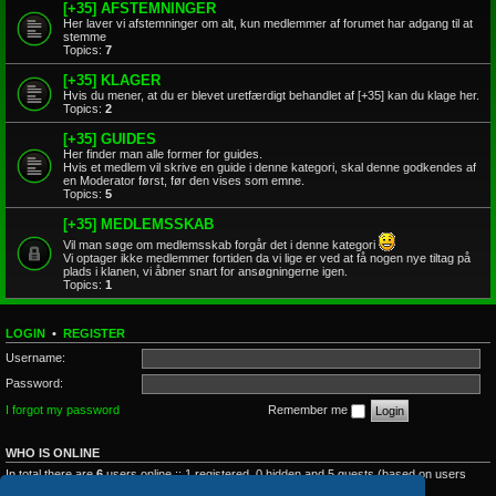
[+35] AFSTEMNINGER
Her laver vi afstemninger om alt, kun medlemmer af forumet har adgang til at
stemme
Topics:
7
[+35] KLAGER
Hvis du mener, at du er blevet uretfærdigt behandlet af [+35] kan du klage her.
Topics:
2
[+35] GUIDES
Her finder man alle former for guides.
Hvis et medlem vil skrive en guide i denne kategori, skal denne godkendes af
en Moderator først, før den vises som emne.
Topics:
5
[+35] MEDLEMSSKAB
Vil man søge om medlemsskab forgår det i denne kategori
Vi optager ikke medlemmer fortiden da vi lige er ved at få nogen nye tiltag på
plads i klanen, vi åbner snart for ansøgningerne igen.
Topics:
1
LOGIN
•
REGISTER
Username:
Password:
I forgot my password
Remember me
WHO IS ONLINE
In total there are
6
users online :: 1 registered, 0 hidden and 5 guests (based on users
active over the past 5 minutes)