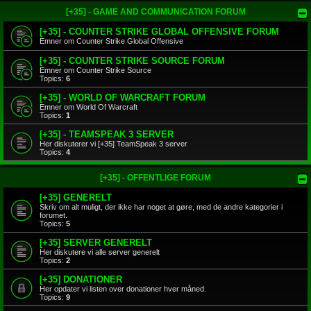
[+35] - GAME AND COMMUNICATION FORUM
[+35] - COUNTER STRIKE GLOBAL OFFENSIVE FORUM
Emner om Counter Strike Global Offensive
[+35] - COUNTER STRIKE SOURCE FORUM
Emner om Counter Strike Source
Topics:
6
[+35] - WORLD OF WARCRAFT FORUM
Emner om World Of Warcraft
Topics:
1
[+35] - TEAMSPEAK 3 SERVER
Her diskuterer vi [+35] TeamSpeak 3 server
Topics:
4
[+35] - OFFENTLIGE FORUM
[+35] GENERELT
Skriv om alt muligt, der ikke har noget at gøre, med de andre kategorier i
forumet.
Topics:
5
[+35] SERVER GENERELT
Her diskutere vi alle server generelt
Topics:
2
[+35] DONATIONER
Her opdater vi listen over donationer hver måned.
Topics:
9