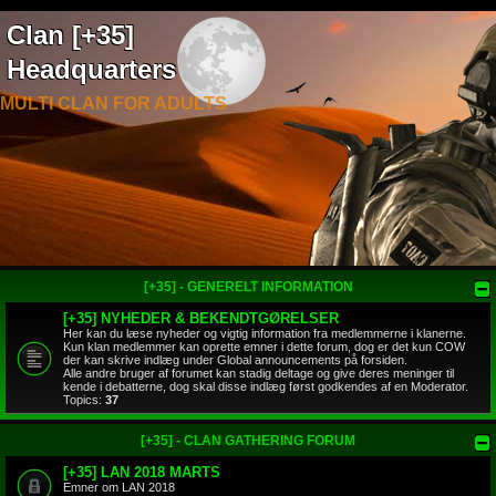
Clan [+35]
Headquarters
MULTI CLAN FOR ADULTS
[+35] - GENERELT INFORMATION
[+35] NYHEDER & BEKENDTGØRELSER
Her kan du læse nyheder og vigtig information fra medlemmerne i klanerne.
Kun klan medlemmer kan oprette emner i dette forum, dog er det kun COW
der kan skrive indlæg under Global announcements på forsiden.
Alle andre bruger af forumet kan stadig deltage og give deres meninger til
kende i debatterne, dog skal disse indlæg først godkendes af en Moderator.
Topics:
37
[+35] - CLAN GATHERING FORUM
[+35] LAN 2018 MARTS
Emner om LAN 2018