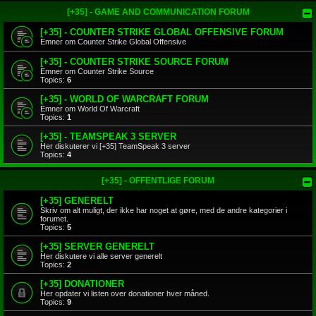
[+35] - GAME AND COMMUNICATION FORUM
[+35] - COUNTER STRIKE GLOBAL OFFENSIVE FORUM
Emner om Counter Strike Global Offensive
[+35] - COUNTER STRIKE SOURCE FORUM
Emner om Counter Strike Source
Topics:
6
[+35] - WORLD OF WARCRAFT FORUM
Emner om World Of Warcraft
Topics:
1
[+35] - TEAMSPEAK 3 SERVER
Her diskuterer vi [+35] TeamSpeak 3 server
Topics:
4
[+35] - OFFENTLIGE FORUM
[+35] GENERELT
Skriv om alt muligt, der ikke har noget at gøre, med de andre kategorier i
forumet.
Topics:
5
[+35] SERVER GENERELT
Her diskutere vi alle server generelt
Topics:
2
[+35] DONATIONER
Her opdater vi listen over donationer hver måned.
Topics:
9