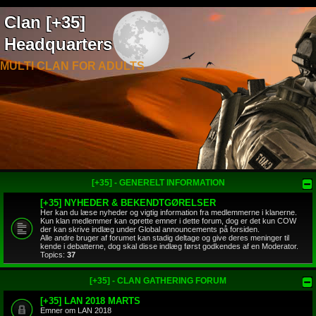
Clan [+35]
Headquarters
MULTI CLAN FOR ADULTS
[+35] - GENERELT INFORMATION
[+35] NYHEDER & BEKENDTGØRELSER
Her kan du læse nyheder og vigtig information fra medlemmerne i klanerne.
Kun klan medlemmer kan oprette emner i dette forum, dog er det kun COW
der kan skrive indlæg under Global announcements på forsiden.
Alle andre bruger af forumet kan stadig deltage og give deres meninger til
kende i debatterne, dog skal disse indlæg først godkendes af en Moderator.
Topics:
37
[+35] - CLAN GATHERING FORUM
[+35] LAN 2018 MARTS
Emner om LAN 2018