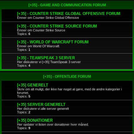
[+35] - GAME AND COMMUNICATION FORUM
[+35] - COUNTER STRIKE GLOBAL OFFENSIVE FORUM
Emner om Counter Strike Global Offensive
[+35] - COUNTER STRIKE SOURCE FORUM
Emner om Counter Strike Source
Topics:
6
[+35] - WORLD OF WARCRAFT FORUM
Emner om World Of Warcraft
Topics:
1
[+35] - TEAMSPEAK 3 SERVER
Her diskuterer vi [+35] TeamSpeak 3 server
Topics:
4
[+35] - OFFENTLIGE FORUM
[+35] GENERELT
Skriv om alt muligt, der ikke har noget at gøre, med de andre kategorier i
forumet.
Topics:
5
[+35] SERVER GENERELT
Her diskutere vi alle server generelt
Topics:
2
[+35] DONATIONER
Her opdater vi listen over donationer hver måned.
Topics:
9