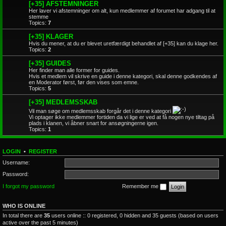
[+35] AFSTEMNINGER
Her laver vi afstemninger om alt, kun medlemmer af forumet har adgang til at
stemme
Topics:
7
[+35] KLAGER
Hvis du mener, at du er blevet uretfærdigt behandlet af [+35] kan du klage her.
Topics:
2
[+35] GUIDES
Her finder man alle former for guides.
Hvis et medlem vil skrive en guide i denne kategori, skal denne godkendes af
en Moderator først, før den vises som emne.
Topics:
5
[+35] MEDLEMSSKAB
Vil man søge om medlemsskab forgår det i denne kategori
Vi optager ikke medlemmer fortiden da vi lige er ved at få nogen nye tiltag på
plads i klanen, vi åbner snart for ansøgningerne igen.
Topics:
1
LOGIN
•
REGISTER
Username:
Password:
I forgot my password
Remember me
WHO IS ONLINE
In total there are
35
users online :: 0 registered, 0 hidden and 35 guests (based on users
active over the past 5 minutes)