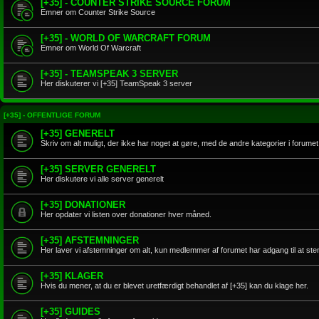
[+35] - COUNTER STRIKE SOURCE FORUM
Emner om Counter Strike Source
[+35] - WORLD OF WARCRAFT FORUM
Emner om World Of Warcraft
[+35] - TEAMSPEAK 3 SERVER
Her diskuterer vi [+35] TeamSpeak 3 server
[+35] - OFFENTLIGE FORUM
[+35] GENERELT
Skriv om alt muligt, der ikke har noget at gøre, med de andre kategorier i forumet
[+35] SERVER GENERELT
Her diskutere vi alle server generelt
[+35] DONATIONER
Her opdater vi listen over donationer hver måned.
[+35] AFSTEMNINGER
Her laver vi afstemninger om alt, kun medlemmer af forumet har adgang til at s
[+35] KLAGER
Hvis du mener, at du er blevet uretfærdigt behandlet af [+35] kan du klage her.
[+35] GUIDES