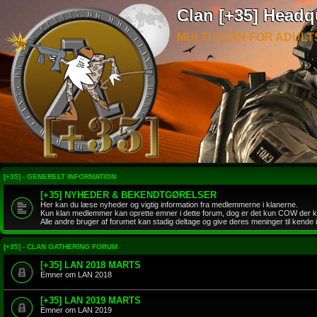
Clan [+35] Headq
MULTI CLAN FOR ADULT
[+35] - GENERELT INFORMATION
[+35] NYHEDER & BEKENDTGØRELSER
Her kan du læse nyheder og vigtig information fra medlemmerne i klanerne.
Kun klan medlemmer kan oprette emner i dette forum, dog er det kun COW der k
Alle andre bruger af forumet kan stadig deltage og give deres meninger til kende
[+35] - CLAN GATHERING FORUM
[+35] LAN 2018 MARTS
Emner om LAN 2018
[+35] LAN 2019 MARTS
Emner om LAN 2019