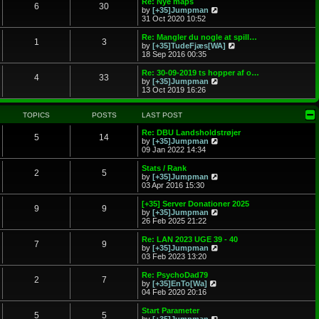
Re: Nye maps
o
6
30
e
V
by
[+35]Jumpman
s
s
i
31 Oct 2020 10:52
t
t
e
p
w
Re: Mangler du nogle at spill…
o
1
3
t
V
by
[+35]TudeFjæs[WA]
s
h
i
18 Sep 2016 00:35
t
e
e
l
w
Re: 30-09-2019 ts hopper af o…
4
33
a
t
V
by
[+35]Jumpman
t
h
i
13 Oct 2019 16:26
e
e
e
s
l
w
t
a
t
TOPICS
POSTS
LAST POST
p
t
h
o
e
e
Re: DBU Landsholdstrøjer
5
14
s
s
l
V
by
[+35]Jumpman
t
t
a
i
09 Jan 2022 14:34
p
t
e
o
e
w
Stats / Rank
2
5
s
s
t
V
by
[+35]Jumpman
t
t
h
i
03 Apr 2016 15:30
p
e
e
o
l
w
[+35] Server Donationer 2025
9
9
s
a
t
V
by
[+35]Jumpman
t
t
h
i
26 Feb 2025 21:22
e
e
e
s
l
w
Re: LAN 2023 UGE 39 - 40
t
7
9
a
t
V
by
[+35]Jumpman
p
t
h
i
03 Feb 2023 13:20
o
e
e
e
s
s
l
w
Re: PsychoDad79
t
t
2
7
a
t
V
by
[+35]EnTo[Wa]
p
t
h
i
04 Feb 2020 20:16
o
e
e
e
s
s
l
w
Start Parameter
t
t
5
5
a
t
V