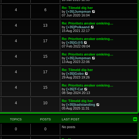
o
e
e
s
l
w
Re: Tilmeld dig her
t
4
6
a
t
V
by
[+35]Jumpman
t
h
i
07 Jun 2020 16:04
e
e
e
s
l
w
Re: Prioritets ønsker omkring…
t
4
13
a
t
V
by
[+35]Polkaand
p
t
h
i
15 Aug 2021 22:17
o
e
e
e
s
s
l
w
Re: Prioritets ønsker omkring…
t
t
4
17
a
t
V
by
[+35]G@S
p
t
h
i
07 Feb 2022 09:04
o
e
e
e
s
s
l
w
Re: Prioritets ønsker omkring…
t
t
4
15
a
t
V
by
[+35]Jumpman
p
t
h
i
13 Aug 2023 22:06
o
e
e
e
s
s
l
w
Re: Tilmeld dig her
t
t
4
17
a
t
V
by
[+35]Gobo
p
t
h
i
29 Aug 2023 19:26
o
e
e
e
s
s
l
w
Re: Prioritets ønsker omkring…
t
t
4
15
a
t
V
by
[+35]T-Cat
p
t
h
i
08 Sep 2024 20:13
o
e
e
e
s
s
l
w
Re: Tilmeld dig her
t
t
4
10
a
t
V
by
[+35]badstanding
p
t
h
i
05 Aug 2025 11:31
o
e
e
e
s
s
l
w
t
t
a
t
TOPICS
POSTS
LAST POST
p
t
h
o
e
e
No posts
0
0
s
s
l
t
t
a
p
t