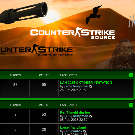
TOPICS
POSTS
LAST POST
LAN 2025 OKTOBER INVITATION
37
65
V
by
[+35]Jumpman
i
26 Feb 2025 21:30
e
w
t
h
TOPICS
POSTS
LAST POST
e
l
Re: Tilmeld dig her
8
53
a
V
by
[+35]Jumpman
t
i
05 Feb 2018 22:39
e
e
s
w
kørsel fra jylland
6
28
t
t
V
by
[+35]vartox
p
h
i
18 Jan 2019 12:35