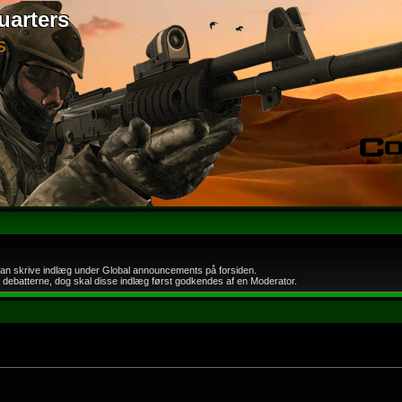
uarters
S
an skrive indlæg under Global announcements på forsiden.
 i debatterne, dog skal disse indlæg først godkendes af en Moderator.