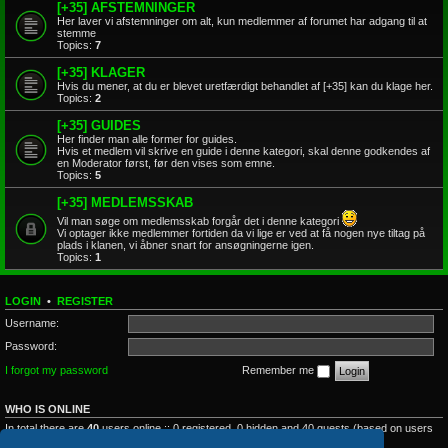
[+35] AFSTEMNINGER
Her laver vi afstemninger om alt, kun medlemmer af forumet har adgang til at
stemme
Topics:
7
[+35] KLAGER
Hvis du mener, at du er blevet uretfærdigt behandlet af [+35] kan du klage her.
Topics:
2
[+35] GUIDES
Her finder man alle former for guides.
Hvis et medlem vil skrive en guide i denne kategori, skal denne godkendes af
en Moderator først, før den vises som emne.
Topics:
5
[+35] MEDLEMSSKAB
Vil man søge om medlemsskab forgår det i denne kategori
Vi optager ikke medlemmer fortiden da vi lige er ved at få nogen nye tiltag på
plads i klanen, vi åbner snart for ansøgningerne igen.
Topics:
1
LOGIN
•
REGISTER
Username:
Password:
I forgot my password
Remember me
WHO IS ONLINE
In total there are
40
users online :: 0 registered, 0 hidden and 40 guests (based on users
active over the past 5 minutes)