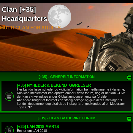
Clan [+35]
Headquarters
MULTI CLAN FOR ADULTS
[+35] - GENERELT INFORMATION
[+35] NYHEDER & BEKENDTGØRELSER
Her kan du læse nyheder og vigtig information fra medlemmerne i klanerne.
Kun klan medlemmer kan oprette emner i dette forum, dog er det kun COW
der kan skrive indlæg under Global announcements på forsiden.
Alle andre bruger af forumet kan stadig deltage og give deres meninger til
kende i debatterne, dog skal disse indlæg først godkendes af en Moderator.
Topics:
37
[+35] - CLAN GATHERING FORUM
[+35] LAN 2018 MARTS
Emner om LAN 2018