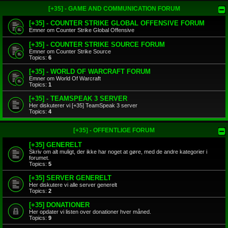
[+35] - GAME AND COMMUNICATION FORUM
[+35] - COUNTER STRIKE GLOBAL OFFENSIVE FORUM
Emner om Counter Strike Global Offensive
[+35] - COUNTER STRIKE SOURCE FORUM
Emner om Counter Strike Source
Topics:
6
[+35] - WORLD OF WARCRAFT FORUM
Emner om World Of Warcraft
Topics:
1
[+35] - TEAMSPEAK 3 SERVER
Her diskuterer vi [+35] TeamSpeak 3 server
Topics:
4
[+35] - OFFENTLIGE FORUM
[+35] GENERELT
Skriv om alt muligt, der ikke har noget at gøre, med de andre kategorier i
forumet.
Topics:
5
[+35] SERVER GENERELT
Her diskutere vi alle server generelt
Topics:
2
[+35] DONATIONER
Her opdater vi listen over donationer hver måned.
Topics:
9