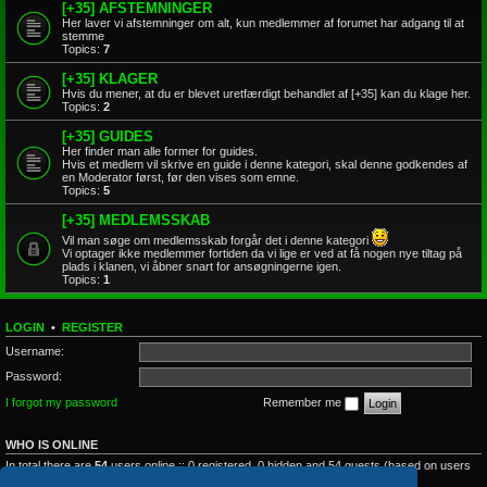
[+35] AFSTEMNINGER
Her laver vi afstemninger om alt, kun medlemmer af forumet har adgang til at
stemme
Topics:
7
[+35] KLAGER
Hvis du mener, at du er blevet uretfærdigt behandlet af [+35] kan du klage her.
Topics:
2
[+35] GUIDES
Her finder man alle former for guides.
Hvis et medlem vil skrive en guide i denne kategori, skal denne godkendes af
en Moderator først, før den vises som emne.
Topics:
5
[+35] MEDLEMSSKAB
Vil man søge om medlemsskab forgår det i denne kategori
Vi optager ikke medlemmer fortiden da vi lige er ved at få nogen nye tiltag på
plads i klanen, vi åbner snart for ansøgningerne igen.
Topics:
1
LOGIN
•
REGISTER
Username:
Password:
I forgot my password
Remember me
WHO IS ONLINE
In total there are
54
users online :: 0 registered, 0 hidden and 54 guests (based on users
active over the past 5 minutes)