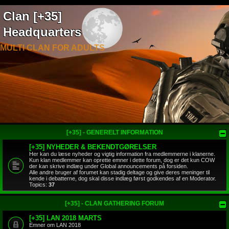
Clan [+35]
Headquarters
MULTI CLAN FOR ADULTS
[+35] - GENERELT INFORMATION
[+35] NYHEDER & BEKENDTGØRELSER
Her kan du læse nyheder og vigtig information fra medlemmerne i klanerne.
Kun klan medlemmer kan oprette emner i dette forum, dog er det kun COW
der kan skrive indlæg under Global announcements på forsiden.
Alle andre bruger af forumet kan stadig deltage og give deres meninger til
kende i debatterne, dog skal disse indlæg først godkendes af en Moderator.
Topics:
37
[+35] - CLAN GATHERING FORUM
[+35] LAN 2018 MARTS
Emner om LAN 2018