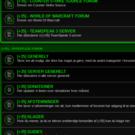
[+35] - COUNTER STRIKE SOURCE FORUM
Emner om Counter Strike Source
[+35] - WORLD OF WARCRAFT FORUM
Emner om World Of Warcraft
[+35] - TEAMSPEAK 3 SERVER
Her diskuterer vi [+35] TeamSpeak 3 server
[+35] - OFFENTLIGE FORUM
[+35] GENERELT
Skriv om alt muligt, der ikke har noget at gøre, med de andre kategorier i forumet
[+35] SERVER GENERELT
Her diskutere vi alle server generelt
[+35] DONATIONER
Her opdater vi listen over donationer hver måned.
[+35] AFSTEMNINGER
Her laver vi afstemninger om alt, kun medlemmer af forumet har adgang til at s
[+35] KLAGER
Hvis du mener, at du er blevet uretfærdigt behandlet af [+35] kan du klage her.
[+35] GUIDES