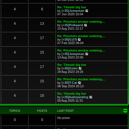
o
e
e
s
l
w
Re: Tilmeld dig her
t
4
6
a
t
V
by
[+35]Jumpman
t
h
i
07 Jun 2020 16:04
e
e
e
s
l
w
Re: Prioritets ønsker omkring…
t
4
13
a
t
V
by
[+35]Polkaand
p
t
h
i
15 Aug 2021 22:17
o
e
e
e
s
s
l
w
Re: Prioritets ønsker omkring…
t
t
4
17
a
t
V
by
[+35]G@S
p
t
h
i
07 Feb 2022 09:04
o
e
e
e
s
s
l
w
Re: Prioritets ønsker omkring…
t
t
4
15
a
t
V
by
[+35]Jumpman
p
t
h
i
13 Aug 2023 22:06
o
e
e
e
s
s
l
w
Re: Tilmeld dig her
t
t
4
17
a
t
V
by
[+35]Gobo
p
t
h
i
29 Aug 2023 19:26
o
e
e
e
s
s
l
w
Re: Prioritets ønsker omkring…
t
t
4
15
a
t
V
by
[+35]T-Cat
p
t
h
i
08 Sep 2024 20:13
o
e
e
e
s
s
l
w
Re: Tilmeld dig her
t
t
4
10
a
t
V
by
[+35]badstanding
p
t
h
i
05 Aug 2025 11:31
o
e
e
e
s
s
l
w
t
t
a
t
TOPICS
POSTS
LAST POST
p
t
h
o
e
e
No posts
0
0
s
s
l
t
t
a
p
t