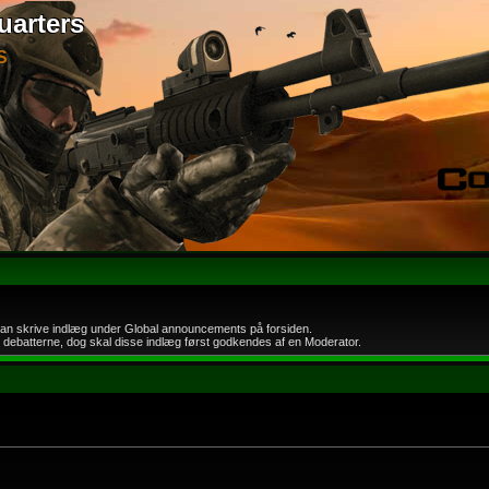
uarters
S
an skrive indlæg under Global announcements på forsiden.
 i debatterne, dog skal disse indlæg først godkendes af en Moderator.