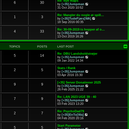
Re: Nye maps
o
6
30
e
V
by
[+35]Jumpman
s
s
i
31 Oct 2020 10:52
t
t
e
p
w
Re: Mangler du nogle at spill…
o
1
3
t
V
by
[+35]TudeFjæs[WA]
s
h
i
18 Sep 2016 00:35
t
e
e
l
w
Re: 30-09-2019 ts hopper af o…
4
33
a
t
V
by
[+35]Jumpman
t
h
i
13 Oct 2019 16:26
e
e
e
s
l
w
t
a
t
TOPICS
POSTS
LAST POST
p
t
h
o
e
e
Re: DBU Landsholdstrøjer
5
14
s
s
l
V
by
[+35]Jumpman
t
t
a
i
09 Jan 2022 14:34
p
t
e
o
e
w
Stats / Rank
2
5
s
s
t
V
by
[+35]Jumpman
t
t
h
i
03 Apr 2016 15:30
p
e
e
o
l
w
[+35] Server Donationer 2025
9
9
s
a
t
V
by
[+35]Jumpman
t
t
h
i
26 Feb 2025 21:22
e
e
e
s
l
w
Re: LAN 2023 UGE 39 - 40
t
7
9
a
t
V
by
[+35]Jumpman
p
t
h
i
03 Feb 2023 13:20
o
e
e
e
s
s
l
w
Re: PsychoDad79
t
t
2
7
a
t
V
by
[+35]EnTo[Wa]
p
t
h
i
04 Feb 2020 20:16
o
e
e
e
s
s
l
w
Start Parameter
t
t
5
5
a
t
V