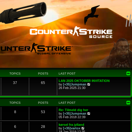
TOPICS
POSTS
LAST POST
LAN 2025 OKTOBER INVITATION
37
65
V
by
[+35]Jumpman
i
26 Feb 2025 21:30
e
w
t
h
TOPICS
POSTS
LAST POST
e
l
Re: Tilmeld dig her
8
53
a
V
by
[+35]Jumpman
t
i
05 Feb 2018 22:39
e
e
s
w
kørsel fra jylland
6
28
t
t
V
by
[+35]vartox
p
h
i
18 Jan 2019 12:35