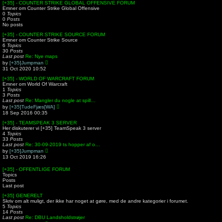
a
[+35] - COUNTER STRIKE GLOBAL OFFENSIVE FORUM
t
Emner om Counter Strike Global Offensive
e
0
Topics
s
0
Posts
t
No posts
p
o
[+35] - COUNTER STRIKE SOURCE FORUM
s
Emner om Counter Strike Source
t
6
Topics
30
Posts
Last post
Re: Nye maps
V
by
[+35]Jumpman
i
31 Oct 2020 10:52
e
w
[+35] - WORLD OF WARCRAFT FORUM
t
Emner om World Of Warcraft
h
1
Topics
e
3
Posts
l
Last post
Re: Mangler du nogle at spill…
a
V
by
[+35]TudeFjæs[WA]
t
i
18 Sep 2016 00:35
e
e
s
w
[+35] - TEAMSPEAK 3 SERVER
t
t
Her diskuterer vi [+35] TeamSpeak 3 server
p
h
4
Topics
o
e
33
Posts
s
l
Last post
Re: 30-09-2019 ts hopper af o…
t
a
V
by
[+35]Jumpman
t
i
13 Oct 2019 16:26
e
e
s
w
[+35] - OFFENTLIGE FORUM
t
t
Topics
p
h
Posts
o
e
Last post
s
l
t
a
[+35] GENERELT
t
Skriv om alt muligt, der ikke har noget at gøre, med de andre kategorier i forumet.
e
5
Topics
s
14
Posts
t
Last post
Re: DBU Landsholdstrøjer
p