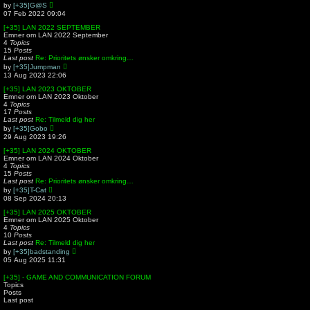
t
a
V
by
[+35]G@S
t
i
07 Feb 2022 09:04
e
e
s
w
[+35] LAN 2022 SEPTEMBER
t
t
Emner om LAN 2022 September
p
h
4
Topics
o
e
15
Posts
s
l
Last post
Re: Prioritets ønsker omkring…
t
a
V
by
[+35]Jumpman
t
i
13 Aug 2023 22:06
e
e
s
w
[+35] LAN 2023 OKTOBER
t
t
Emner om LAN 2023 Oktober
p
h
4
Topics
o
e
17
Posts
s
l
Last post
Re: Tilmeld dig her
t
a
V
by
[+35]Gobo
t
i
29 Aug 2023 19:26
e
e
s
w
[+35] LAN 2024 OKTOBER
t
t
Emner om LAN 2024 Oktober
p
h
4
Topics
o
e
15
Posts
s
l
Last post
Re: Prioritets ønsker omkring…
t
a
V
by
[+35]T-Cat
t
i
08 Sep 2024 20:13
e
e
s
w
[+35] LAN 2025 OKTOBER
t
t
Emner om LAN 2025 Oktober
p
h
4
Topics
o
e
10
Posts
s
l
Last post
Re: Tilmeld dig her
t
a
V
by
[+35]badstanding
t
i
05 Aug 2025 11:31
e
e
s
w
[+35] - GAME AND COMMUNICATION FORUM
t
t
Topics
p
h
Posts
o
e
Last post
s
l
t