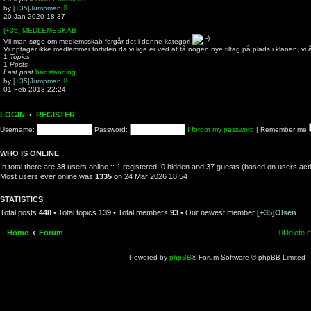
t
V
by
[+35]Jumpman
e
i
20 Jan 2020 18:37
s
e
t
w
[+35] MEDLEMSSKAB
p
t
Vil man søge om medlemsskab forgår det i denne kategori
o
h
Vi optager ikke medlemmer fortiden da vi lige er ved at få nogen nye tiltag på plads i klanen, vi
s
e
1
Topics
t
l
1
Posts
a
Last post
badstanding
t
V
by
[+35]Jumpman
e
i
01 Feb 2018 22:24
s
e
t
w
p
t
o
LOGIN
•
REGISTER
h
s
e
t
Username:
Password:
I forgot my password
|
Remember me
l
a
t
WHO IS ONLINE
e
s
In total there are
38
users online :: 1 registered, 0 hidden and 37 guests (based on users act
t
Most users ever online was
1335
on 24 Mar 2026 18:54
p
o
s
STATISTICS
t
Total posts
448
• Total topics
139
• Total members
93
• Our newest member
[+35]Olsen
Home
Forum
Delete 
Powered by
phpBB
® Forum Software © phpBB Limited