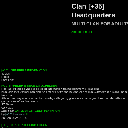
Clan [+35]
Headquarters
MULTI CLAN FOR ADULT
Skip to content
[+35] - GENERELT INFORMATION
Topics
Posts
Last post
[+35] NYHEDER & BEKENDTGØRELSER
Her kan du læse nyheder og vigtig information fra medlemmerne i klanerne.
Kun klan medlemmer kan oprette emner i dette forum, dog er det kun COW der kan skrive ind
forsiden.
Alle andre bruger af forumet kan stadig deltage og give deres meninger til kende i debatterne, d
godkendes af en Moderator.
37
Topics
65
Posts
Last post
LAN 2025 OKTOBER INVITATION
V
by
[+35]Jumpman
i
26 Feb 2025 21:30
e
w
[+35] - CLAN GATHERING FORUM
t