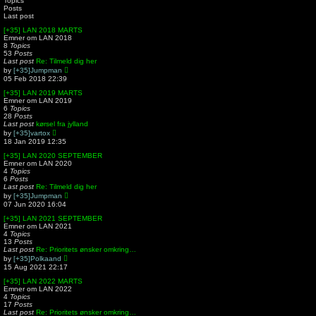
Topics
h
Posts
e
Last post
l
a
[+35] LAN 2018 MARTS
t
Emner om LAN 2018
e
8
Topics
s
53
Posts
t
Last post
Re: Tilmeld dig her
p
V
by
[+35]Jumpman
o
i
05 Feb 2018 22:39
s
e
t
w
[+35] LAN 2019 MARTS
t
Emner om LAN 2019
h
6
Topics
e
28
Posts
l
Last post
kørsel fra jylland
a
V
by
[+35]vartox
t
i
18 Jan 2019 12:35
e
e
s
w
[+35] LAN 2020 SEPTEMBER
t
t
Emner om LAN 2020
p
h
4
Topics
o
e
6
Posts
s
l
Last post
Re: Tilmeld dig her
t
a
V
by
[+35]Jumpman
t
i
07 Jun 2020 16:04
e
e
s
w
[+35] LAN 2021 SEPTEMBER
t
t
Emner om LAN 2021
p
h
4
Topics
o
e
13
Posts
s
l
Last post
Re: Prioritets ønsker omkring…
t
a
V
by
[+35]Polkaand
t
i
15 Aug 2021 22:17
e
e
s
w
[+35] LAN 2022 MARTS
t
t
Emner om LAN 2022
p
h
4
Topics
o
e
17
Posts
s
l
Last post
Re: Prioritets ønsker omkring…