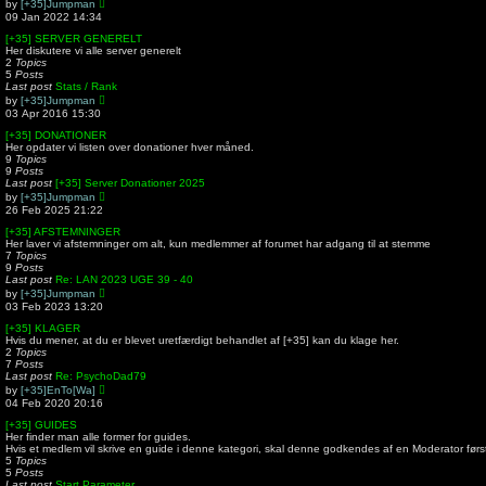
V
by
[+35]Jumpman
o
i
09 Jan 2022 14:34
s
e
t
w
[+35] SERVER GENERELT
t
Her diskutere vi alle server generelt
h
2
Topics
e
5
Posts
l
Last post
Stats / Rank
a
V
by
[+35]Jumpman
t
i
03 Apr 2016 15:30
e
e
s
w
[+35] DONATIONER
t
t
Her opdater vi listen over donationer hver måned.
p
h
9
Topics
o
e
9
Posts
s
l
Last post
[+35] Server Donationer 2025
t
a
V
by
[+35]Jumpman
t
i
26 Feb 2025 21:22
e
e
s
w
[+35] AFSTEMNINGER
t
t
Her laver vi afstemninger om alt, kun medlemmer af forumet har adgang til at stemme
p
h
7
Topics
o
e
9
Posts
s
l
Last post
Re: LAN 2023 UGE 39 - 40
t
a
V
by
[+35]Jumpman
t
i
03 Feb 2023 13:20
e
e
s
w
[+35] KLAGER
t
t
Hvis du mener, at du er blevet uretfærdigt behandlet af [+35] kan du klage her.
p
h
2
Topics
o
e
7
Posts
s
l
Last post
Re: PsychoDad79
t
a
V
by
[+35]EnTo[Wa]
t
i
04 Feb 2020 20:16
e
e
s
w
[+35] GUIDES
t
t
Her finder man alle former for guides.
p
h
Hvis et medlem vil skrive en guide i denne kategori, skal denne godkendes af en Moderator førs
o
e
5
Topics
s
l
5
Posts
t
a
Last post
Start Parameter