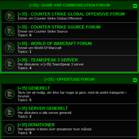
[+35] - GAME AND COMMUNICATION FORUM
[+35] - COUNTER STRIKE GLOBAL OFFENSIVE FORUM
Emner om Counter Strike Global Offensive
[+35] - COUNTER STRIKE SOURCE FORUM
Emner om Counter Strike Source
Topics:
6
[+35] - WORLD OF WARCRAFT FORUM
Emner om World Of Warcraft
Topics:
1
[+35] - TEAMSPEAK 3 SERVER
Her diskuterer vi [+35] TeamSpeak 3 server
Topics:
4
[+35] - OFFENTLIGE FORUM
[+35] GENERELT
Skriv om alt muligt, der ikke har noget at gøre, med de andre kategorier i
forumet.
Topics:
5
[+35] SERVER GENERELT
Her diskutere vi alle server generelt
Topics:
2
[+35] DONATIONER
Her opdater vi listen over donationer hver måned.
Topics:
9