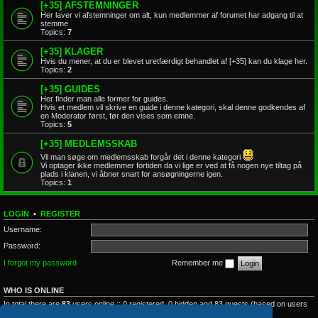
[+35] AFSTEMNINGER
Her laver vi afstemninger om alt, kun medlemmer af forumet har adgang til at
stemme
Topics:
7
[+35] KLAGER
Hvis du mener, at du er blevet uretfærdigt behandlet af [+35] kan du klage her.
Topics:
2
[+35] GUIDES
Her finder man alle former for guides.
Hvis et medlem vil skrive en guide i denne kategori, skal denne godkendes af
en Moderator først, før den vises som emne.
Topics:
5
[+35] MEDLEMSSKAB
Vil man søge om medlemsskab forgår det i denne kategori
Vi optager ikke medlemmer fortiden da vi lige er ved at få nogen nye tiltag på
plads i klanen, vi åbner snart for ansøgningerne igen.
Topics:
1
LOGIN
•
REGISTER
Username:
Password:
I forgot my password
Remember me
WHO IS ONLINE
In total there are
83
users online :: 0 registered, 0 hidden and 83 guests (based on users
active over the past 5 minutes)