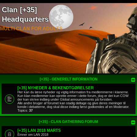
Clan [+35]
Headquarters
MULTI CLAN FOR ADULTS
[+35] - GENERELT INFORMATION
[+35] NYHEDER & BEKENDTGØRELSER
Her kan du læse nyheder og vigtig information fra medlemmerne i klanerne.
Kun klan medlemmer kan oprette emner i dette forum, dog er det kun COW
der kan skrive indlæg under Global announcements på forsiden.
Alle andre bruger af forumet kan stadig deltage og give deres meninger til
kende i debatterne, dog skal disse indlæg først godkendes af en Moderator.
Topics:
37
[+35] - CLAN GATHERING FORUM
[+35] LAN 2018 MARTS
Emner om LAN 2018