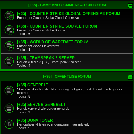
[+35] - GAME AND COMMUNICATION FORUM
[+35] - COUNTER STRIKE GLOBAL OFFENSIVE FORUM
Emner om Counter Strike Global Offensive
[+35] - COUNTER STRIKE SOURCE FORUM
Emner om Counter Strike Source
Topics:
6
[+35] - WORLD OF WARCRAFT FORUM
Emner om World Of Warcraft
Topics:
1
[+35] - TEAMSPEAK 3 SERVER
Her diskuterer vi [+35] TeamSpeak 3 server
Topics:
4
[+35] - OFFENTLIGE FORUM
[+35] GENERELT
Skriv om alt muligt, der ikke har noget at gøre, med de andre kategorier i
forumet.
Topics:
5
[+35] SERVER GENERELT
Her diskutere vi alle server generelt
Topics:
2
[+35] DONATIONER
Her opdater vi listen over donationer hver måned.
Topics:
9