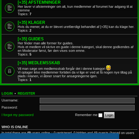
[+35] AFSTEMNINGER
Her laver vi afstemninger om alt, kun medlemmer af forumet har adgang til at
stemme
Topics:
7
[+35] KLAGER
Hvis du mener, at du er blevet uretfærdigt behandlet af [+35] kan du klage her.
Topics:
2
[+35] GUIDES
Her finder man alle former for guides.
Hvis et medlem vil skrive en guide i denne kategori, skal denne godkendes af
en Moderator først, før den vises som emne.
Topics:
5
[+35] MEDLEMSSKAB
Vil man søge om medlemsskab forgår det i denne kategori
Vi optager ikke medlemmer fortiden da vi lige er ved at få nogen nye tiltag på
plads i klanen, vi åbner snart for ansøgningerne igen.
Topics:
1
LOGIN
•
REGISTER
Username:
Password:
I forgot my password
Remember me
WHO IS ONLINE
In total there are
49
users online :: 0 registered, 0 hidden and 49 guests (based on users
active over the past 5 minutes)