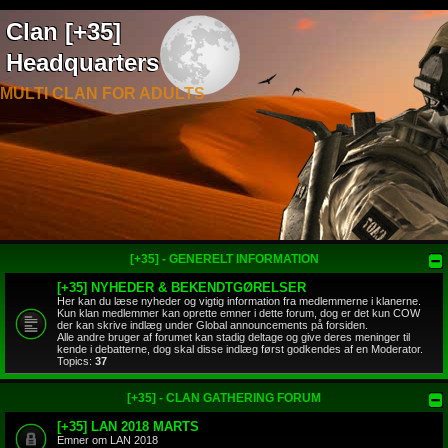
Clan [+35]
Headquarters
MULTI CLAN FOR ADULTS
[+35] - GENERELT INFORMATION
[+35] NYHEDER & BEKENDTGØRELSER
Her kan du læse nyheder og vigtig information fra medlemmerne i klanerne.
Kun klan medlemmer kan oprette emner i dette forum, dog er det kun COW
der kan skrive indlæg under Global announcements på forsiden.
Alle andre bruger af forumet kan stadig deltage og give deres meninger til
kende i debatterne, dog skal disse indlæg først godkendes af en Moderator.
Topics:
37
[+35] - CLAN GATHERING FORUM
[+35] LAN 2018 MARTS
Emner om LAN 2018