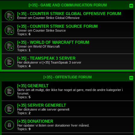
[+35] - GAME AND COMMUNICATION FORUM
[+35] - COUNTER STRIKE GLOBAL OFFENSIVE FORUM
Emner om Counter Strike Global Offensive
[+35] - COUNTER STRIKE SOURCE FORUM
Emner om Counter Strike Source
Topics:
6
[+35] - WORLD OF WARCRAFT FORUM
Emner om World Of Warcraft
Topics:
1
[+35] - TEAMSPEAK 3 SERVER
Her diskuterer vi [+35] TeamSpeak 3 server
Topics:
4
[+35] - OFFENTLIGE FORUM
[+35] GENERELT
Skriv om alt muligt, der ikke har noget at gøre, med de andre kategorier i
forumet.
Topics:
5
[+35] SERVER GENERELT
Her diskutere vi alle server generelt
Topics:
2
[+35] DONATIONER
Her opdater vi listen over donationer hver måned.
Topics:
9