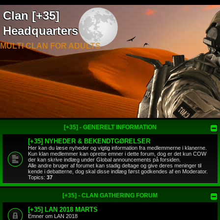
Clan [+35]
Headquarters
MULTI CLAN FOR ADULTS
[+35] - GENERELT INFORMATION
[+35] NYHEDER & BEKENDTGØRELSER
Her kan du læse nyheder og vigtig information fra medlemmerne i klanerne.
Kun klan medlemmer kan oprette emner i dette forum, dog er det kun COW
der kan skrive indlæg under Global announcements på forsiden.
Alle andre bruger af forumet kan stadig deltage og give deres meninger til
kende i debatterne, dog skal disse indlæg først godkendes af en Moderator.
Topics:
37
[+35] - CLAN GATHERING FORUM
[+35] LAN 2018 MARTS
Emner om LAN 2018