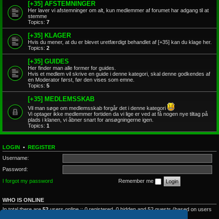
[+35] AFSTEMNINGER
Her laver vi afstemninger om alt, kun medlemmer af forumet har adgang til at
stemme
Topics:
7
[+35] KLAGER
Hvis du mener, at du er blevet uretfærdigt behandlet af [+35] kan du klage her.
Topics:
2
[+35] GUIDES
Her finder man alle former for guides.
Hvis et medlem vil skrive en guide i denne kategori, skal denne godkendes af
en Moderator først, før den vises som emne.
Topics:
5
[+35] MEDLEMSSKAB
Vil man søge om medlemsskab forgår det i denne kategori
Vi optager ikke medlemmer fortiden da vi lige er ved at få nogen nye tiltag på
plads i klanen, vi åbner snart for ansøgningerne igen.
Topics:
1
LOGIN
•
REGISTER
Username:
Password:
I forgot my password
Remember me
WHO IS ONLINE
In total there are
52
users online :: 0 registered, 0 hidden and 52 guests (based on users
active over the past 5 minutes)