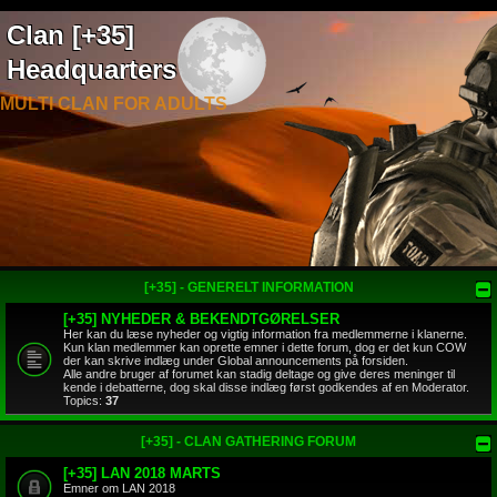
Clan [+35]
Headquarters
MULTI CLAN FOR ADULTS
[+35] - GENERELT INFORMATION
[+35] NYHEDER & BEKENDTGØRELSER
Her kan du læse nyheder og vigtig information fra medlemmerne i klanerne.
Kun klan medlemmer kan oprette emner i dette forum, dog er det kun COW
der kan skrive indlæg under Global announcements på forsiden.
Alle andre bruger af forumet kan stadig deltage og give deres meninger til
kende i debatterne, dog skal disse indlæg først godkendes af en Moderator.
Topics:
37
[+35] - CLAN GATHERING FORUM
[+35] LAN 2018 MARTS
Emner om LAN 2018