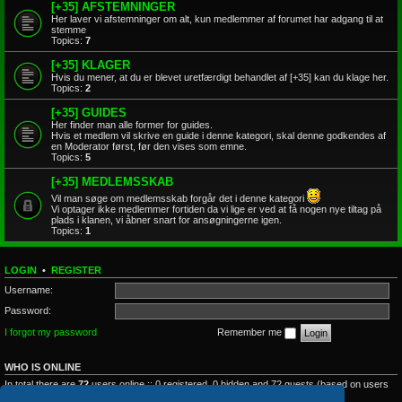
[+35] AFSTEMNINGER
Her laver vi afstemninger om alt, kun medlemmer af forumet har adgang til at
stemme
Topics:
7
[+35] KLAGER
Hvis du mener, at du er blevet uretfærdigt behandlet af [+35] kan du klage her.
Topics:
2
[+35] GUIDES
Her finder man alle former for guides.
Hvis et medlem vil skrive en guide i denne kategori, skal denne godkendes af
en Moderator først, før den vises som emne.
Topics:
5
[+35] MEDLEMSSKAB
Vil man søge om medlemsskab forgår det i denne kategori
Vi optager ikke medlemmer fortiden da vi lige er ved at få nogen nye tiltag på
plads i klanen, vi åbner snart for ansøgningerne igen.
Topics:
1
LOGIN
•
REGISTER
Username:
Password:
I forgot my password
Remember me
WHO IS ONLINE
In total there are
72
users online :: 0 registered, 0 hidden and 72 guests (based on users
active over the past 5 minutes)