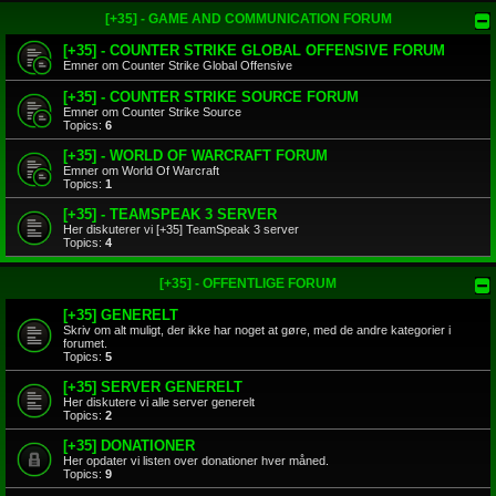
[+35] - GAME AND COMMUNICATION FORUM
[+35] - COUNTER STRIKE GLOBAL OFFENSIVE FORUM
Emner om Counter Strike Global Offensive
[+35] - COUNTER STRIKE SOURCE FORUM
Emner om Counter Strike Source
Topics:
6
[+35] - WORLD OF WARCRAFT FORUM
Emner om World Of Warcraft
Topics:
1
[+35] - TEAMSPEAK 3 SERVER
Her diskuterer vi [+35] TeamSpeak 3 server
Topics:
4
[+35] - OFFENTLIGE FORUM
[+35] GENERELT
Skriv om alt muligt, der ikke har noget at gøre, med de andre kategorier i
forumet.
Topics:
5
[+35] SERVER GENERELT
Her diskutere vi alle server generelt
Topics:
2
[+35] DONATIONER
Her opdater vi listen over donationer hver måned.
Topics:
9