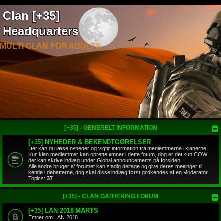
Clan [+35]
Headquarters
MULTI CLAN FOR ADULTS
[+35] - GENERELT INFORMATION
[+35] NYHEDER & BEKENDTGØRELSER
Her kan du læse nyheder og vigtig information fra medlemmerne i klanerne.
Kun klan medlemmer kan oprette emner i dette forum, dog er det kun COW
der kan skrive indlæg under Global announcements på forsiden.
Alle andre bruger af forumet kan stadig deltage og give deres meninger til
kende i debatterne, dog skal disse indlæg først godkendes af en Moderator.
Topics:
37
[+35] - CLAN GATHERING FORUM
[+35] LAN 2018 MARTS
Emner om LAN 2018