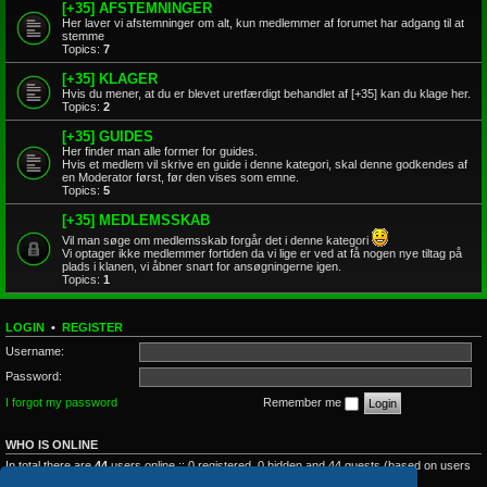
[+35] AFSTEMNINGER
Her laver vi afstemninger om alt, kun medlemmer af forumet har adgang til at
stemme
Topics:
7
[+35] KLAGER
Hvis du mener, at du er blevet uretfærdigt behandlet af [+35] kan du klage her.
Topics:
2
[+35] GUIDES
Her finder man alle former for guides.
Hvis et medlem vil skrive en guide i denne kategori, skal denne godkendes af
en Moderator først, før den vises som emne.
Topics:
5
[+35] MEDLEMSSKAB
Vil man søge om medlemsskab forgår det i denne kategori
Vi optager ikke medlemmer fortiden da vi lige er ved at få nogen nye tiltag på
plads i klanen, vi åbner snart for ansøgningerne igen.
Topics:
1
LOGIN
•
REGISTER
Username:
Password:
I forgot my password
Remember me
WHO IS ONLINE
In total there are
44
users online :: 0 registered, 0 hidden and 44 guests (based on users
active over the past 5 minutes)