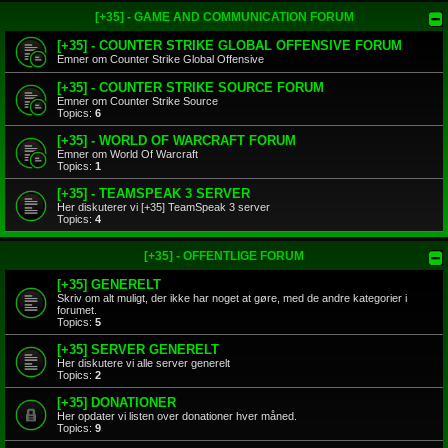
[+35] - GAME AND COMMUNICATION FORUM
[+35] - COUNTER STRIKE GLOBAL OFFENSIVE FORUM
Emner om Counter Strike Global Offensive
[+35] - COUNTER STRIKE SOURCE FORUM
Emner om Counter Strike Source
Topics:
6
[+35] - WORLD OF WARCRAFT FORUM
Emner om World Of Warcraft
Topics:
1
[+35] - TEAMSPEAK 3 SERVER
Her diskuterer vi [+35] TeamSpeak 3 server
Topics:
4
[+35] - OFFENTLIGE FORUM
[+35] GENERELT
Skriv om alt muligt, der ikke har noget at gøre, med de andre kategorier i
forumet.
Topics:
5
[+35] SERVER GENERELT
Her diskutere vi alle server generelt
Topics:
2
[+35] DONATIONER
Her opdater vi listen over donationer hver måned.
Topics:
9