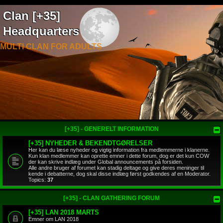
Clan [+35]
Headquarters
MULTI CLAN FOR ADULTS
[+35] - GENERELT INFORMATION
[+35] NYHEDER & BEKENDTGØRELSER
Her kan du læse nyheder og vigtig information fra medlemmerne i klanerne.
Kun klan medlemmer kan oprette emner i dette forum, dog er det kun COW
der kan skrive indlæg under Global announcements på forsiden.
Alle andre bruger af forumet kan stadig deltage og give deres meninger til
kende i debatterne, dog skal disse indlæg først godkendes af en Moderator.
Topics:
37
[+35] - CLAN GATHERING FORUM
[+35] LAN 2018 MARTS
Emner om LAN 2018