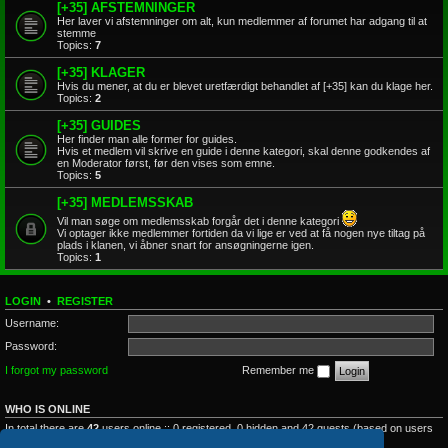
[+35] AFSTEMNINGER
Her laver vi afstemninger om alt, kun medlemmer af forumet har adgang til at
stemme
Topics:
7
[+35] KLAGER
Hvis du mener, at du er blevet uretfærdigt behandlet af [+35] kan du klage her.
Topics:
2
[+35] GUIDES
Her finder man alle former for guides.
Hvis et medlem vil skrive en guide i denne kategori, skal denne godkendes af
en Moderator først, før den vises som emne.
Topics:
5
[+35] MEDLEMSSKAB
Vil man søge om medlemsskab forgår det i denne kategori
Vi optager ikke medlemmer fortiden da vi lige er ved at få nogen nye tiltag på
plads i klanen, vi åbner snart for ansøgningerne igen.
Topics:
1
LOGIN
•
REGISTER
Username:
Password:
I forgot my password
Remember me
WHO IS ONLINE
In total there are
42
users online :: 0 registered, 0 hidden and 42 guests (based on users
active over the past 5 minutes)