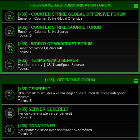
[+35] - GAME AND COMMUNICATION FORUM
[+35] - COUNTER STRIKE GLOBAL OFFENSIVE FORUM
Emner om Counter Strike Global Offensive
[+35] - COUNTER STRIKE SOURCE FORUM
Emner om Counter Strike Source
Topics:
6
[+35] - WORLD OF WARCRAFT FORUM
Emner om World Of Warcraft
Topics:
1
[+35] - TEAMSPEAK 3 SERVER
Her diskuterer vi [+35] TeamSpeak 3 server
Topics:
4
[+35] - OFFENTLIGE FORUM
[+35] GENERELT
Skriv om alt muligt, der ikke har noget at gøre, med de andre kategorier i
forumet.
Topics:
5
[+35] SERVER GENERELT
Her diskutere vi alle server generelt
Topics:
2
[+35] DONATIONER
Her opdater vi listen over donationer hver måned.
Topics:
9