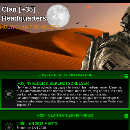
Clan [+35]
Headquarters
MULTI CLAN FOR ADULTS
[+35] - GENERELT INFORMATION
[+35] NYHEDER & BEKENDTGØRELSER
Her kan du læse nyheder og vigtig information fra medlemmerne i klanerne.
Kun klan medlemmer kan oprette emner i dette forum, dog er det kun COW
der kan skrive indlæg under Global announcements på forsiden.
Alle andre bruger af forumet kan stadig deltage og give deres meninger til
kende i debatterne, dog skal disse indlæg først godkendes af en Moderator.
Topics:
37
[+35] - CLAN GATHERING FORUM
[+35] LAN 2018 MARTS
Emner om LAN 2018