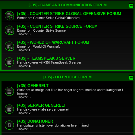
[+35] - GAME AND COMMUNICATION FORUM
[+35] - COUNTER STRIKE GLOBAL OFFENSIVE FORUM
Emner om Counter Strike Global Offensive
[+35] - COUNTER STRIKE SOURCE FORUM
Emner om Counter Strike Source
Topics:
6
[+35] - WORLD OF WARCRAFT FORUM
Emner om World Of Warcraft
Topics:
1
[+35] - TEAMSPEAK 3 SERVER
Her diskuterer vi [+35] TeamSpeak 3 server
Topics:
4
[+35] - OFFENTLIGE FORUM
[+35] GENERELT
Skriv om alt muligt, der ikke har noget at gøre, med de andre kategorier i
forumet.
Topics:
5
[+35] SERVER GENERELT
Her diskutere vi alle server generelt
Topics:
2
[+35] DONATIONER
Her opdater vi listen over donationer hver måned.
Topics:
9