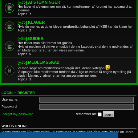
[+35] AFSTEMNINGER
Her laver vi afstemninger om alt, kun medlemmer af forumet har adgang til at
stemme
Topics:
7
[+35] KLAGER
Hvis du mener, at du er blevet uretfærdigt behandlet af [+35] kan du klage her.
Topics:
2
[+35] GUIDES
Her finder man alle former for guides.
Hvis et medlem vil skrive en guide i denne kategori, skal denne godkendes af
en Moderator først, før den vises som emne.
Topics:
5
[+35] MEDLEMSSKAB
Vil man søge om medlemsskab forgår det i denne kategori
Vi optager ikke medlemmer fortiden da vi lige er ved at få nogen nye tiltag på
plads i klanen, vi åbner snart for ansøgningerne igen.
Topics:
1
LOGIN
•
REGISTER
Username:
Password:
I forgot my password
Remember me
WHO IS ONLINE
In total there are
39
users online :: 0 registered, 0 hidden and 39 guests (based on users
active over the past 5 minutes)