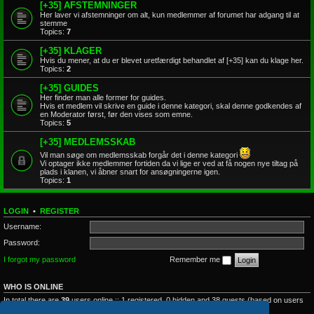
[+35] AFSTEMNINGER
Her laver vi afstemninger om alt, kun medlemmer af forumet har adgang til at
stemme
Topics:
7
[+35] KLAGER
Hvis du mener, at du er blevet uretfærdigt behandlet af [+35] kan du klage her.
Topics:
2
[+35] GUIDES
Her finder man alle former for guides.
Hvis et medlem vil skrive en guide i denne kategori, skal denne godkendes af
en Moderator først, før den vises som emne.
Topics:
5
[+35] MEDLEMSSKAB
Vil man søge om medlemsskab forgår det i denne kategori
Vi optager ikke medlemmer fortiden da vi lige er ved at få nogen nye tiltag på
plads i klanen, vi åbner snart for ansøgningerne igen.
Topics:
1
LOGIN
•
REGISTER
Username:
Password:
I forgot my password
Remember me
WHO IS ONLINE
In total there are
39
users online :: 1 registered, 0 hidden and 38 guests (based on users
active over the past 5 minutes)