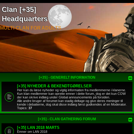
Clan [+35]
Headquarters
MULTI CLAN FOR ADULTS
[+35] - GENERELT INFORMATION
[+35] NYHEDER & BEKENDTGØRELSER
Her kan du læse nyheder og vigtig information fra medlemmerne i klanerne.
Kun klan medlemmer kan oprette emner i dette forum, dog er det kun COW
der kan skrive indlæg under Global announcements på forsiden.
Alle andre bruger af forumet kan stadig deltage og give deres meninger til
kende i debatterne, dog skal disse indlæg først godkendes af en Moderator.
Topics:
37
[+35] - CLAN GATHERING FORUM
[+35] LAN 2018 MARTS
Emner om LAN 2018