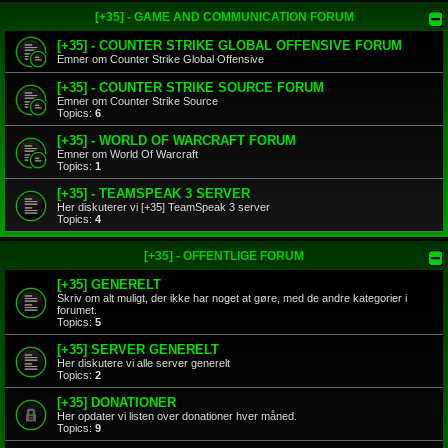
[+35] - GAME AND COMMUNICATION FORUM
[+35] - COUNTER STRIKE GLOBAL OFFENSIVE FORUM
Emner om Counter Strike Global Offensive
[+35] - COUNTER STRIKE SOURCE FORUM
Emner om Counter Strike Source
Topics:
6
[+35] - WORLD OF WARCRAFT FORUM
Emner om World Of Warcraft
Topics:
1
[+35] - TEAMSPEAK 3 SERVER
Her diskuterer vi [+35] TeamSpeak 3 server
Topics:
4
[+35] - OFFENTLIGE FORUM
[+35] GENERELT
Skriv om alt muligt, der ikke har noget at gøre, med de andre kategorier i
forumet.
Topics:
5
[+35] SERVER GENERELT
Her diskutere vi alle server generelt
Topics:
2
[+35] DONATIONER
Her opdater vi listen over donationer hver måned.
Topics:
9