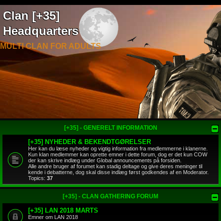
Clan [+35]
Headquarters
MULTI CLAN FOR ADULTS
[+35] - GENERELT INFORMATION
[+35] NYHEDER & BEKENDTGØRELSER
Her kan du læse nyheder og vigtig information fra medlemmerne i klanerne.
Kun klan medlemmer kan oprette emner i dette forum, dog er det kun COW
der kan skrive indlæg under Global announcements på forsiden.
Alle andre bruger af forumet kan stadig deltage og give deres meninger til
kende i debatterne, dog skal disse indlæg først godkendes af en Moderator.
Topics:
37
[+35] - CLAN GATHERING FORUM
[+35] LAN 2018 MARTS
Emner om LAN 2018