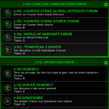
[+35] - GAME AND COMMUNICATION FORUM
[+35] - COUNTER STRIKE GLOBAL OFFENSIVE FORUM
Emner om Counter Strike Global Offensive
[+35] - COUNTER STRIKE SOURCE FORUM
Emner om Counter Strike Source
Topics:
6
[+35] - WORLD OF WARCRAFT FORUM
Emner om World Of Warcraft
Topics:
1
[+35] - TEAMSPEAK 3 SERVER
Her diskuterer vi [+35] TeamSpeak 3 server
Topics:
4
[+35] - OFFENTLIGE FORUM
[+35] GENERELT
Skriv om alt muligt, der ikke har noget at gøre, med de andre kategorier i
forumet.
Topics:
5
[+35] SERVER GENERELT
Her diskutere vi alle server generelt
Topics:
2
[+35] DONATIONER
Her opdater vi listen over donationer hver måned.
Topics:
9