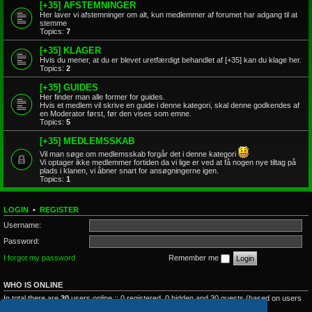
[+35] AFSTEMNINGER
Her laver vi afstemninger om alt, kun medlemmer af forumet har adgang til at
stemme
Topics:
7
[+35] KLAGER
Hvis du mener, at du er blevet uretfærdigt behandlet af [+35] kan du klage her.
Topics:
2
[+35] GUIDES
Her finder man alle former for guides.
Hvis et medlem vil skrive en guide i denne kategori, skal denne godkendes af
en Moderator først, før den vises som emne.
Topics:
5
[+35] MEDLEMSSKAB
Vil man søge om medlemsskab forgår det i denne kategori
Vi optager ikke medlemmer fortiden da vi lige er ved at få nogen nye tiltag på
plads i klanen, vi åbner snart for ansøgningerne igen.
Topics:
1
LOGIN
•
REGISTER
Username:
Password:
I forgot my password
Remember me
WHO IS ONLINE
In total there are
30
users online :: 0 registered, 0 hidden and 30 guests (based on users
active over the past 5 minutes)