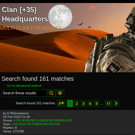
Clan [+35]
Headquarters
MULTI CLAN FOR ADULTS
Search found 161 matches
Go to advanced search
Search
Advanced search
Page
1
of
11
1
2
3
4
5
11
Next
Search found 161 matches
…
by
[+35]Jumpman
26 Feb 2025 21:30
Forum:
[+35] NYHEDER & BEKENDTGØRELSER
Topic:
LAN 2025 OKTOBER INVITATION
Replies:
0
Views:
172159