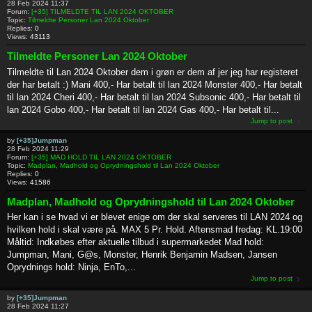
28 Feb 2024 11:37
Forum:
[+35] TILMELDTE TIL LAN 2024 OKTOBER
Topic:
Tilmeldte Personer Lan 2024 Oktober
Replies:
0
Views:
43113
Tilmeldte Personer Lan 2024 Oktober
Tilmeldte til Lan 2024 Oktober dem i grøn er dem af jer jeg har registeret
der har betalt :) Mani 400,- Har betalt til lan 2024 Monster 400,- Har betalt
til lan 2024 Cheri 400,- Har betalt til lan 2024 Subsonic 400,- Har betalt til
lan 2024 Gobo 400,- Har betalt til lan 2024 Gas 400,- Har betalt til...
Jump to post
by
[+35]Jumpman
28 Feb 2024 11:29
Forum:
[+35] MAD HOLD TIL LAN 2024 OKTOBER
Topic:
Madplan, Madhold og Oprydningshold til Lan 2024 Oktober
Replies:
0
Views:
41586
Madplan, Madhold og Oprydningshold til Lan 2024 Oktober
Her kan i se hvad vi er blevet enige om der skal serveres til LAN 2024 og
hvilken hold i skal være på. MAX 5 Pr. Hold. Aftensmad fredag: KL.19:00
Måltid: Indkøbes efter aktuelle tilbud i supermarkedet Mad hold:
Jumpman, Mani, G@s, Monster, Henrik Benjamin Madsen, Jansen
Oprydnings hold: Ninja, EnTo,...
Jump to post
by
[+35]Jumpman
28 Feb 2024 11:27