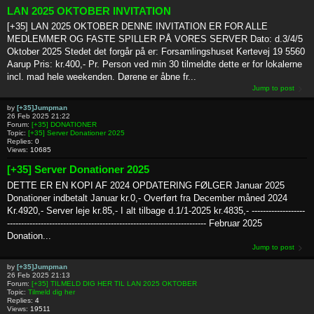
LAN 2025 OKTOBER INVITATION
[+35] LAN 2025 OKTOBER DENNE INVITATION ER FOR ALLE
MEDLEMMER OG FASTE SPILLER PÅ VORES SERVER Dato: d.3/4/5
Oktober 2025 Stedet det forgår på er: Forsamlingshuset Kertevej 19 5560
Aarup Pris: kr.400,- Pr. Person ved min 30 tilmeldte dette er for lokalerne
incl. mad hele weekenden. Dørene er åbne fr...
Jump to post
by
[+35]Jumpman
26 Feb 2025 21:22
Forum:
[+35] DONATIONER
Topic:
[+35] Server Donationer 2025
Replies:
0
Views:
10685
[+35] Server Donationer 2025
DETTE ER EN KOPI AF 2024 OPDATERING FØLGER Januar 2025
Donationer indbetalt Januar kr.0,- Overført fra December måned 2024
Kr.4920,- Server leje kr.85,- I alt tilbage d.1/1-2025 kr.4835,- -------------------
----------------------------------------------------------------------- Februar 2025
Donation...
Jump to post
by
[+35]Jumpman
26 Feb 2025 21:13
Forum:
[+35] TILMELD DIG HER TIL LAN 2025 OKTOBER
Topic:
Tilmeld dig her
Replies:
4
Views:
19511