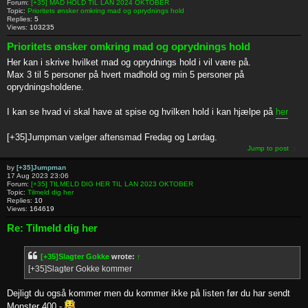
Forum:
[+35] MAD HOLD TIL LAN 2024 OKTOBER
Topic:
Prioritets ønsker omkring mad og oprydnings hold
Replies:
5
Views:
103235
Prioritets ønsker omkring mad og oprydnings hold
Her kan i skrive hvilket mad og oprydnings hold i vil være på.
Max 3 til 5 personer på hvert madhold og min 5 personer på
oprydningsholdene.
I kan se hvad vi skal have at spise og hvilken hold i kan hjælpe på
her
[+35]Jumpman vælger aftensmad Fredag og Lørdag.
Jump to post
by
[+35]Jumpman
17 Aug 2023 23:06
Forum:
[+35] TILMELD DIG HER TIL LAN 2023 OKTOBER
Topic:
Tilmeld dig her
Replies:
10
Views:
164619
Re: Tilmeld dig her
[+35]Slagter Gokke
wrote:
↑
[+35]Slagter Gokke kommer
Dejligt du også kommer men du kommer ikke på listen før du har sendt
Monster 400,-