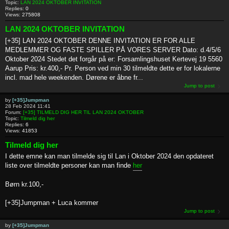
Topic:
LAN 2024 OKTOBER INVITATION
Replies:
0
Views:
275808
LAN 2024 OKTOBER INVITATION
[+35] LAN 2024 OKTOBER DENNE INVITATION ER FOR ALLE
MEDLEMMER OG FASTE SPILLER PÅ VORES SERVER Dato: d.4/5/6
Oktober 2024 Stedet det forgår på er: Forsamlingshuset Kertevej 19 5560
Aarup Pris: kr.400,- Pr. Person ved min 30 tilmeldte dette er for lokalerne
incl. mad hele weekenden. Dørene er åbne fr...
Jump to post
by
[+35]Jumpman
28 Feb 2024 11:41
Forum:
[+35] TILMELD DIG HER TIL LAN 2024 OKTOBER
Topic:
Tilmeld dig her
Replies:
6
Views:
41853
Tilmeld dig her
I dette emne kan man tilmelde sig til Lan i Oktober 2024 den opdateret
liste over tilmeldte personer kan man finde
her
Børn kr.100,-
[+35]Jumpman + Luca kommer
Jump to post
by
[+35]Jumpman