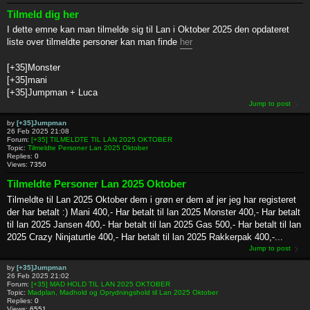
Tilmeld dig her
I dette emne kan man tilmelde sig til Lan i Oktober 2025 den opdateret
liste over tilmeldte personer kan man finde
her
[+35]Monster
[+35]mani
[+35]Jumpman + Luca
Jump to post
by
[+35]Jumpman
26 Feb 2025 21:08
Forum:
[+35] TILMELDTE TIL LAN 2025 OKTOBER
Topic:
Tilmeldte Personer Lan 2025 Oktober
Replies:
0
Views:
7350
Tilmeldte Personer Lan 2025 Oktober
Tilmeldte til Lan 2025 Oktober dem i grøn er dem af jer jeg har registeret
der har betalt :) Mani 400,- Har betalt til lan 2025 Monster 400,- Har betalt
til lan 2025 Jansen 400,- Har betalt til lan 2025 Gas 500,- Har betalt til lan
2025 Crazy Ninjaturtle 400,- Har betalt til lan 2025 Rakkerpak 400,-...
Jump to post
by
[+35]Jumpman
26 Feb 2025 21:02
Forum:
[+35] MAD HOLD TIL LAN 2025 OKTOBER
Topic:
Madplan, Madhold og Oprydningshold til Lan 2025 Oktober
Replies:
0
Views:
6551