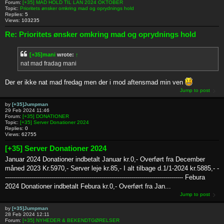
Forum:
[+35] MAD HOLD TIL LAN 2024 OKTOBER
Topic:
Prioritets ønsker omkring mad og oprydnings hold
Replies:
5
Views:
103235
Re: Prioritets ønsker omkring mad og oprydnings hold
[+35]mani
wrote:
↑
nat mad fradag mani
Der er ikke nat mad fredag men der i mod aftensmad min ven
Jump to post
by
[+35]Jumpman
29 Feb 2024 11:46
Forum:
[+35] DONATIONER
Topic:
[+35] Server Donationer 2024
Replies:
0
Views:
62755
[+35] Server Donationer 2024
Januar 2024 Donationer indbetalt Januar kr.0,- Overført fra December
måned 2023 Kr.5970,- Server leje kr.85,- I alt tilbage d.1/1-2024 kr.5885,- -
----------------------------------------------------------------------------------------- Febura
2024 Donationer indbetalt Febura kr.0,- Overført fra Jan...
Jump to post
by
[+35]Jumpman
28 Feb 2024 12:11
Forum:
[+35] NYHEDER & BEKENDTGØRELSER