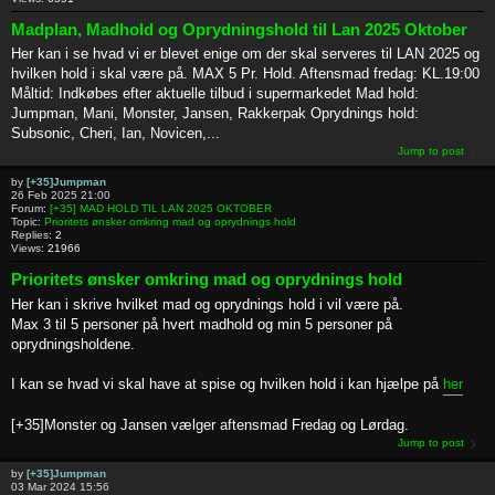
Madplan, Madhold og Oprydningshold til Lan 2025 Oktober
Her kan i se hvad vi er blevet enige om der skal serveres til LAN 2025 og
hvilken hold i skal være på. MAX 5 Pr. Hold. Aftensmad fredag: KL.19:00
Måltid: Indkøbes efter aktuelle tilbud i supermarkedet Mad hold:
Jumpman, Mani, Monster, Jansen, Rakkerpak Oprydnings hold:
Subsonic, Cheri, Ian, Novicen,...
Jump to post
by
[+35]Jumpman
26 Feb 2025 21:00
Forum:
[+35] MAD HOLD TIL LAN 2025 OKTOBER
Topic:
Prioritets ønsker omkring mad og oprydnings hold
Replies:
2
Views:
21966
Prioritets ønsker omkring mad og oprydnings hold
Her kan i skrive hvilket mad og oprydnings hold i vil være på.
Max 3 til 5 personer på hvert madhold og min 5 personer på
oprydningsholdene.
I kan se hvad vi skal have at spise og hvilken hold i kan hjælpe på
her
[+35]Monster og Jansen vælger aftensmad Fredag og Lørdag.
Jump to post
by
[+35]Jumpman
03 Mar 2024 15:56