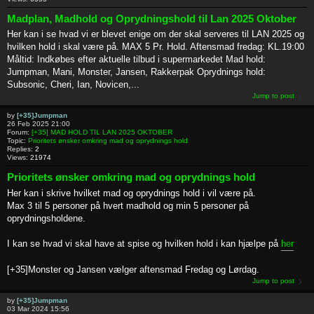
Madplan, Madhold og Oprydningshold til Lan 2025 Oktober
Her kan i se hvad vi er blevet enige om der skal serveres til LAN 2025 og
hvilken hold i skal være på. MAX 5 Pr. Hold. Aftensmad fredag: KL.19:00
Måltid: Indkøbes efter aktuelle tilbud i supermarkedet Mad hold:
Jumpman, Mani, Monster, Jansen, Rakkerpak Oprydnings hold:
Subsonic, Cheri, Ian, Novicen,...
Jump to post
by
[+35]Jumpman
26 Feb 2025 21:00
Forum:
[+35] MAD HOLD TIL LAN 2025 OKTOBER
Topic:
Prioritets ønsker omkring mad og oprydnings hold
Replies:
2
Views:
21974
Prioritets ønsker omkring mad og oprydnings hold
Her kan i skrive hvilket mad og oprydnings hold i vil være på.
Max 3 til 5 personer på hvert madhold og min 5 personer på
oprydningsholdene.
I kan se hvad vi skal have at spise og hvilken hold i kan hjælpe på
her
[+35]Monster og Jansen vælger aftensmad Fredag og Lørdag.
Jump to post
by
[+35]Jumpman
03 Mar 2024 15:56