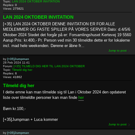
Topic:
LAN 2024 OKTOBER INVITATION
Replies:
0
Views:
275821
LAN 2024 OKTOBER INVITATION
[+35] LAN 2024 OKTOBER DENNE INVITATION ER FOR ALLE
MEDLEMMER OG FASTE SPILLER PÅ VORES SERVER Dato: d.4/5/6
Oktober 2024 Stedet det forgår på er: Forsamlingshuset Kertevej 19 5560
Aarup Pris: kr.400,- Pr. Person ved min 30 tilmeldte dette er for lokalerne
incl. mad hele weekenden. Dørene er åbne fr...
Jump to post
by
[+35]Jumpman
28 Feb 2024 11:41
Forum:
[+35] TILMELD DIG HER TIL LAN 2024 OKTOBER
Topic:
Tilmeld dig her
Replies:
6
Views:
41862
Tilmeld dig her
I dette emne kan man tilmelde sig til Lan i Oktober 2024 den opdateret
liste over tilmeldte personer kan man finde
her
Børn kr.100,-
[+35]Jumpman + Luca kommer
Jump to post
by
[+35]Jumpman