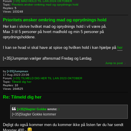
Forum:
[+35] MAD HOLD TIL LAN 2024 OKTOBER
Topic:
Prioritets ønsker omkring mad og oprydnings hold
Replies:
5
Views:
103248
Prioritets ønsker omkring mad og oprydnings hold
Her kan i skrive hvilket mad og oprydnings hold i vil være på.
Max 3 til 5 personer på hvert madhold og min 5 personer på
oprydningsholdene.
I kan se hvad vi skal have at spise og hvilken hold i kan hjælpe på
her
[+35]Jumpman vælger aftensmad Fredag og Lørdag.
Jump to post
by
[+35]Jumpman
17 Aug 2023 23:06
Forum:
[+35] TILMELD DIG HER TIL LAN 2023 OKTOBER
Topic:
Tilmeld dig her
Replies:
10
Views:
164625
Re: Tilmeld dig her
[+35]Slagter Gokke
wrote:
↑
[+35]Slagter Gokke kommer
Dejligt du også kommer men du kommer ikke på listen før du har sendt
Monster 400,-