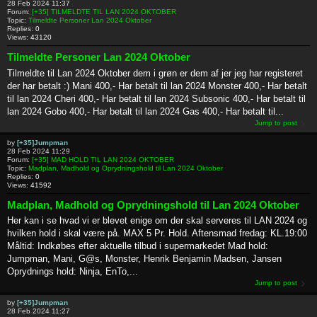
28 Feb 2024 11:37
Forum:
[+35] TILMELDTE TIL LAN 2024 OKTOBER
Topic:
Tilmeldte Personer Lan 2024 Oktober
Replies:
0
Views:
43120
Tilmeldte Personer Lan 2024 Oktober
Tilmeldte til Lan 2024 Oktober dem i grøn er dem af jer jeg har registeret
der har betalt :) Mani 400,- Har betalt til lan 2024 Monster 400,- Har betalt
til lan 2024 Cheri 400,- Har betalt til lan 2024 Subsonic 400,- Har betalt til
lan 2024 Gobo 400,- Har betalt til lan 2024 Gas 400,- Har betalt til...
Jump to post
by
[+35]Jumpman
28 Feb 2024 11:29
Forum:
[+35] MAD HOLD TIL LAN 2024 OKTOBER
Topic:
Madplan, Madhold og Oprydningshold til Lan 2024 Oktober
Replies:
0
Views:
41592
Madplan, Madhold og Oprydningshold til Lan 2024 Oktober
Her kan i se hvad vi er blevet enige om der skal serveres til LAN 2024 og
hvilken hold i skal være på. MAX 5 Pr. Hold. Aftensmad fredag: KL.19:00
Måltid: Indkøbes efter aktuelle tilbud i supermarkedet Mad hold:
Jumpman, Mani, G@s, Monster, Henrik Benjamin Madsen, Jansen
Oprydnings hold: Ninja, EnTo,...
Jump to post
by
[+35]Jumpman
28 Feb 2024 11:27