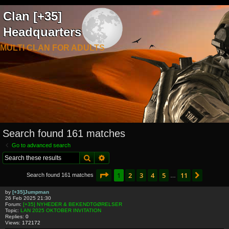
Clan [+35]
Headquarters
MULTI CLAN FOR ADULTS
Search found 161 matches
Go to advanced search
Search
Advanced search
Page
1
of
11
1
2
3
4
5
11
Next
Search found 161 matches
…
by
[+35]Jumpman
26 Feb 2025 21:30
Forum:
[+35] NYHEDER & BEKENDTGØRELSER
Topic:
LAN 2025 OKTOBER INVITATION
Replies:
0
Views:
172172