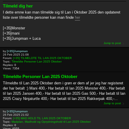
Tilmeld dig her
I dette emne kan man tilmelde sig til Lan i Oktober 2025 den opdateret
liste over tilmeldte personer kan man finde
her
[+35]Monster
[+35]mani
[+35]Jumpman + Luca
Jump to post
by
[+35]Jumpman
26 Feb 2025 21:08
Forum:
[+35] TILMELDTE TIL LAN 2025 OKTOBER
Topic:
Tilmeldte Personer Lan 2025 Oktober
Replies:
0
Views:
7354
Tilmeldte Personer Lan 2025 Oktober
Tilmeldte til Lan 2025 Oktober dem i grøn er dem af jer jeg har registeret
der har betalt :) Mani 400,- Har betalt til lan 2025 Monster 400,- Har betalt
til lan 2025 Jansen 400,- Har betalt til lan 2025 Gas 500,- Har betalt til lan
2025 Crazy Ninjaturtle 400,- Har betalt til lan 2025 Rakkerpak 400,-...
Jump to post
by
[+35]Jumpman
26 Feb 2025 21:02
Forum:
[+35] MAD HOLD TIL LAN 2025 OKTOBER
Topic:
Madplan, Madhold og Oprydningshold til Lan 2025 Oktober
Replies:
0
Views:
6555