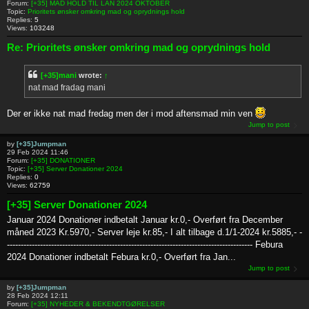
Forum:
[+35] MAD HOLD TIL LAN 2024 OKTOBER
Topic:
Prioritets ønsker omkring mad og oprydnings hold
Replies:
5
Views:
103248
Re: Prioritets ønsker omkring mad og oprydnings hold
[+35]mani
wrote:
↑
nat mad fradag mani
Der er ikke nat mad fredag men der i mod aftensmad min ven
Jump to post
by
[+35]Jumpman
29 Feb 2024 11:46
Forum:
[+35] DONATIONER
Topic:
[+35] Server Donationer 2024
Replies:
0
Views:
62759
[+35] Server Donationer 2024
Januar 2024 Donationer indbetalt Januar kr.0,- Overført fra December
måned 2023 Kr.5970,- Server leje kr.85,- I alt tilbage d.1/1-2024 kr.5885,- -
----------------------------------------------------------------------------------------- Febura
2024 Donationer indbetalt Febura kr.0,- Overført fra Jan...
Jump to post
by
[+35]Jumpman
28 Feb 2024 12:11
Forum:
[+35] NYHEDER & BEKENDTGØRELSER