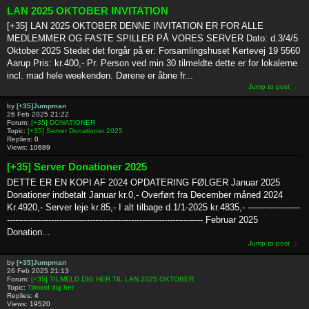
LAN 2025 OKTOBER INVITATION
[+35] LAN 2025 OKTOBER DENNE INVITATION ER FOR ALLE
MEDLEMMER OG FASTE SPILLER PÅ VORES SERVER Dato: d.3/4/5
Oktober 2025 Stedet det forgår på er: Forsamlingshuset Kertevej 19 5560
Aarup Pris: kr.400,- Pr. Person ved min 30 tilmeldte dette er for lokalerne
incl. mad hele weekenden. Dørene er åbne fr...
Jump to post
by
[+35]Jumpman
26 Feb 2025 21:22
Forum:
[+35] DONATIONER
Topic:
[+35] Server Donationer 2025
Replies:
0
Views:
10689
[+35] Server Donationer 2025
DETTE ER EN KOPI AF 2024 OPDATERING FØLGER Januar 2025
Donationer indbetalt Januar kr.0,- Overført fra December måned 2024
Kr.4920,- Server leje kr.85,- I alt tilbage d.1/1-2025 kr.4835,- -------------------
----------------------------------------------------------------------- Februar 2025
Donation...
Jump to post
by
[+35]Jumpman
26 Feb 2025 21:13
Forum:
[+35] TILMELD DIG HER TIL LAN 2025 OKTOBER
Topic:
Tilmeld dig her
Replies:
4
Views:
19520