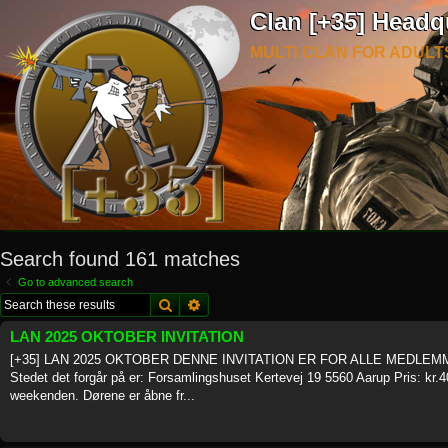
Clan [+35] Headq
MULTI CLAN FOR ADULT
Search found 161 matches
Go to advanced search
Search
Advanced search
LAN 2025 OKTOBER INVITATION
[+35] LAN 2025 OKTOBER DENNE INVITATION ER FOR ALLE MEDLEMME
Stedet det forgår på er: Forsamlingshuset Kertevej 19 5560 Aarup Pris: kr.40
weekenden. Dørene er åbne fr...