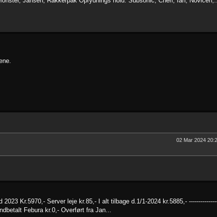
onster, Jansen, Rakkerpak Oprydnings hold: Subsonic, Cheri, Ian, Novicen,.
ene.
02 Mar 2024 20:
 Kr.5970,- Server leje kr.85,- I alt tilbage d.1/1-2024 kr.5885,- ---------------
oner indbetalt Febura kr.0,- Overført fra Jan...