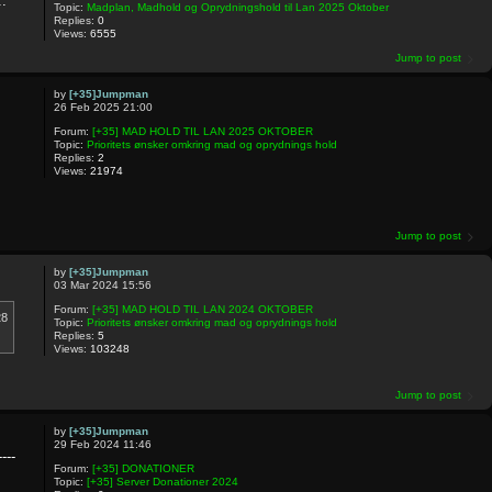
..
Topic:
Madplan, Madhold og Oprydningshold til Lan 2025 Oktober
Replies:
0
Views:
6555
Jump to post
by
[+35]Jumpman
26 Feb 2025 21:00
Forum:
[+35] MAD HOLD TIL LAN 2025 OKTOBER
Topic:
Prioritets ønsker omkring mad og oprydnings hold
Replies:
2
Views:
21974
Jump to post
by
[+35]Jumpman
03 Mar 2024 15:56
Forum:
[+35] MAD HOLD TIL LAN 2024 OKTOBER
28
Topic:
Prioritets ønsker omkring mad og oprydnings hold
Replies:
5
Views:
103248
Jump to post
by
[+35]Jumpman
29 Feb 2024 11:46
---
Forum:
[+35] DONATIONER
Topic:
[+35] Server Donationer 2024