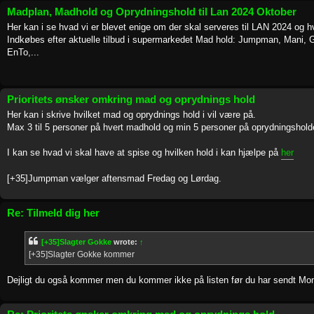
Madplan, Madhold og Oprydningshold til Lan 2024 Oktober
Her kan i se hvad vi er blevet enige om der skal serveres til LAN 2024 og 
Indkøbes efter aktuelle tilbud i supermarkedet Mad hold: Jumpman, Mani,
EnTo,...
Prioritets ønsker omkring mad og oprydnings hold
Her kan i skrive hvilket mad og oprydnings hold i vil være på.
Max 3 til 5 personer på hvert madhold og min 5 personer på oprydningshold
I kan se hvad vi skal have at spise og hvilken hold i kan hjælpe på
her
[+35]Jumpman vælger aftensmad Fredag og Lørdag.
Re: Tilmeld dig her
[+35]Slagter Gokke
wrote:
↑
[+35]Slagter Gokke kommer
Dejligt du også kommer men du kommer ikke på listen før du har sendt Mo