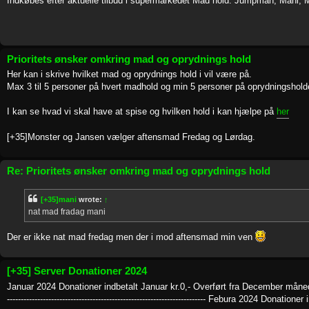
Indkøbes efter aktuelle tilbud i supermarkedet Mad hold: Jumpman, Mani, M
Prioritets ønsker omkring mad og oprydnings hold
Her kan i skrive hvilket mad og oprydnings hold i vil være på.
Max 3 til 5 personer på hvert madhold og min 5 personer på oprydningshold
I kan se hvad vi skal have at spise og hvilken hold i kan hjælpe på
her
[+35]Monster og Jansen vælger aftensmad Fredag og Lørdag.
Re: Prioritets ønsker omkring mad og oprydnings hold
[+35]mani
wrote:
↑
nat mad fradag mani
Der er ikke nat mad fredag men der i mod aftensmad min ven
[+35] Server Donationer 2024
Januar 2024 Donationer indbetalt Januar kr.0,- Overført fra December måned 2023
------------------------------------------------------------------------ Febura 2024 Donati