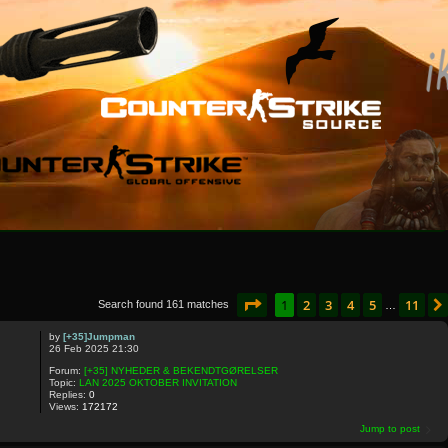
Page
1
of
11
1
2
3
4
5
11
Search found 161 matches
…
by
[+35]Jumpman
26 Feb 2025 21:30
Forum:
[+35] NYHEDER & BEKENDTGØRELSER
Topic:
LAN 2025 OKTOBER INVITATION
Replies:
0
Views:
172172
Jump to post