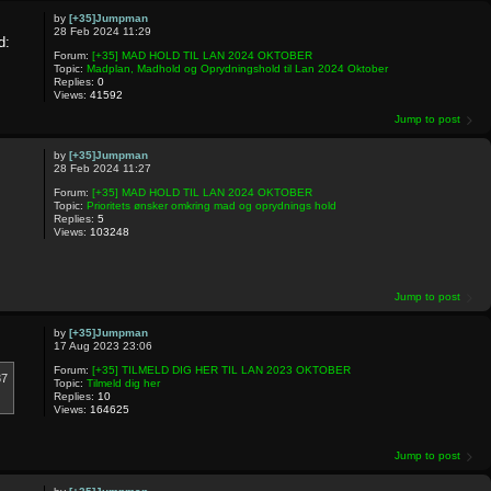
by
[+35]Jumpman
28 Feb 2024 11:29
d:
Forum:
[+35] MAD HOLD TIL LAN 2024 OKTOBER
Topic:
Madplan, Madhold og Oprydningshold til Lan 2024 Oktober
Replies:
0
Views:
41592
Jump to post
by
[+35]Jumpman
28 Feb 2024 11:27
Forum:
[+35] MAD HOLD TIL LAN 2024 OKTOBER
Topic:
Prioritets ønsker omkring mad og oprydnings hold
Replies:
5
Views:
103248
Jump to post
by
[+35]Jumpman
17 Aug 2023 23:06
Forum:
[+35] TILMELD DIG HER TIL LAN 2023 OKTOBER
37
Topic:
Tilmeld dig her
Replies:
10
Views:
164625
Jump to post