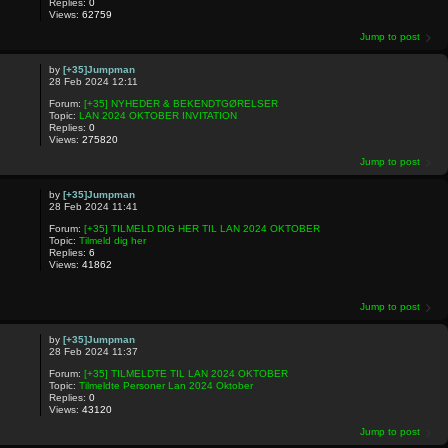
Replies:
0
Views:
62759
Jump to post
by
[+35]Jumpman
28 Feb 2024 12:11
Forum:
[+35] NYHEDER & BEKENDTGØRELSER
Topic:
LAN 2024 OKTOBER INVITATION
Replies:
0
Views:
275820
Jump to post
by
[+35]Jumpman
28 Feb 2024 11:41
Forum:
[+35] TILMELD DIG HER TIL LAN 2024 OKTOBER
Topic:
Tilmeld dig her
Replies:
6
Views:
41862
Jump to post
by
[+35]Jumpman
28 Feb 2024 11:37
Forum:
[+35] TILMELDTE TIL LAN 2024 OKTOBER
Topic:
Tilmeldte Personer Lan 2024 Oktober
Replies:
0
Views:
43120
Jump to post