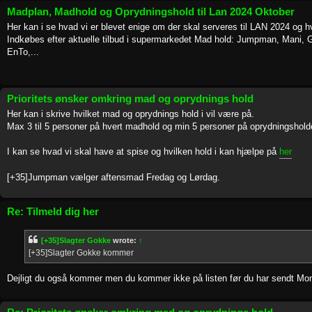
Madplan, Madhold og Oprydningshold til Lan 2024 Oktober
Her kan i se hvad vi er blevet enige om der skal serveres til LAN 2024 og 
Indkøbes efter aktuelle tilbud i supermarkedet Mad hold: Jumpman, Mani,
EnTo,...
Prioritets ønsker omkring mad og oprydnings hold
Her kan i skrive hvilket mad og oprydnings hold i vil være på.
Max 3 til 5 personer på hvert madhold og min 5 personer på oprydningshold
I kan se hvad vi skal have at spise og hvilken hold i kan hjælpe på
her
[+35]Jumpman vælger aftensmad Fredag og Lørdag.
Re: Tilmeld dig her
[+35]Slagter Gokke
wrote:
↑
[+35]Slagter Gokke kommer
Dejligt du også kommer men du kommer ikke på listen før du har sendt Mo