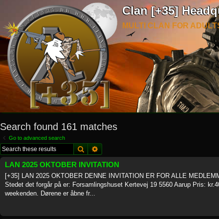
Clan [+35] Headq
MULTI CLAN FOR ADULT
Search found 161 matches
Go to advanced search
Search
Advanced search
LAN 2025 OKTOBER INVITATION
[+35] LAN 2025 OKTOBER DENNE INVITATION ER FOR ALLE MEDLEMME
Stedet det forgår på er: Forsamlingshuset Kertevej 19 5560 Aarup Pris: kr.40
weekenden. Dørene er åbne fr...