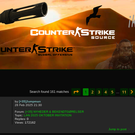
Page
1
of
11
1
2
3
4
5
11
Search found 161 matches
…
by
[+35]Jumpman
26 Feb 2025 21:30
Forum:
[+35] NYHEDER & BEKENDTGØRELSER
Topic:
LAN 2025 OKTOBER INVITATION
Replies:
0
Views:
172162
Jump to post