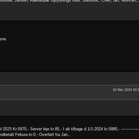
onster, Jansen, Rakkerpak Oprydnings hold: Subsonic, Cheri, Ian, Novicen,.
ene.
02 Mar 2024 20:
 Kr.5970,- Server leje kr.85,- I alt tilbage d.1/1-2024 kr.5885,- ---------------
oner indbetalt Febura kr.0,- Overført fra Jan...