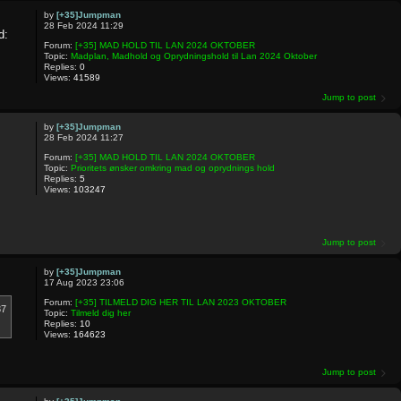
by
[+35]Jumpman
28 Feb 2024 11:29
d:
Forum:
[+35] MAD HOLD TIL LAN 2024 OKTOBER
Topic:
Madplan, Madhold og Oprydningshold til Lan 2024 Oktober
Replies:
0
Views:
41589
Jump to post
by
[+35]Jumpman
28 Feb 2024 11:27
Forum:
[+35] MAD HOLD TIL LAN 2024 OKTOBER
Topic:
Prioritets ønsker omkring mad og oprydnings hold
Replies:
5
Views:
103247
Jump to post
by
[+35]Jumpman
17 Aug 2023 23:06
Forum:
[+35] TILMELD DIG HER TIL LAN 2023 OKTOBER
37
Topic:
Tilmeld dig her
Replies:
10
Views:
164623
Jump to post