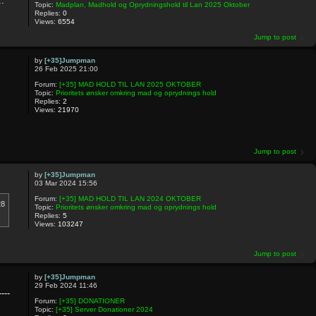
..
Topic:
Madplan, Madhold og Oprydningshold til Lan 2025 Oktober
Replies:
0
Views:
6554
Jump to post
by
[+35]Jumpman
26 Feb 2025 21:00
Forum:
[+35] MAD HOLD TIL LAN 2025 OKTOBER
Topic:
Prioritets ønsker omkring mad og oprydnings hold
Replies:
2
Views:
21970
Jump to post
by
[+35]Jumpman
03 Mar 2024 15:56
Forum:
[+35] MAD HOLD TIL LAN 2024 OKTOBER
28
Topic:
Prioritets ønsker omkring mad og oprydnings hold
Replies:
5
Views:
103247
Jump to post
by
[+35]Jumpman
29 Feb 2024 11:46
---
Forum:
[+35] DONATIONER
Topic:
[+35] Server Donationer 2024