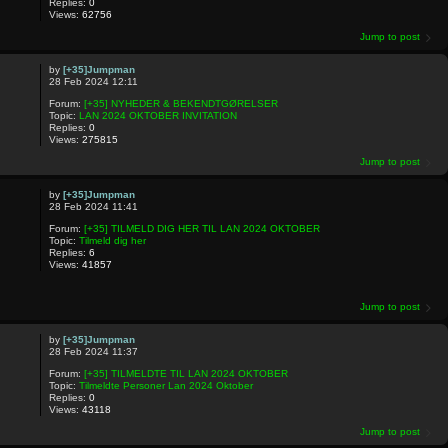
Replies:
0
Views:
62756
Jump to post
by
[+35]Jumpman
28 Feb 2024 12:11
Forum:
[+35] NYHEDER & BEKENDTGØRELSER
Topic:
LAN 2024 OKTOBER INVITATION
Replies:
0
Views:
275815
Jump to post
by
[+35]Jumpman
28 Feb 2024 11:41
Forum:
[+35] TILMELD DIG HER TIL LAN 2024 OKTOBER
Topic:
Tilmeld dig her
Replies:
6
Views:
41857
Jump to post
by
[+35]Jumpman
28 Feb 2024 11:37
Forum:
[+35] TILMELDTE TIL LAN 2024 OKTOBER
Topic:
Tilmeldte Personer Lan 2024 Oktober
Replies:
0
Views:
43118
Jump to post