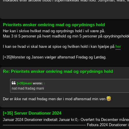
Indkøbes efter aktuelle tilbud i supermarkedet Mad hold: Jumpman, Mani, M
Prioritets ønsker omkring mad og oprydnings hold
Her kan i skrive hvilket mad og oprydnings hold i vil være på.
Max 3 til 5 personer på hvert madhold og min 5 personer på oprydningshold
I kan se hvad vi skal have at spise og hvilken hold i kan hjælpe på
her
[+35]Monster og Jansen vælger aftensmad Fredag og Lørdag.
Re: Prioritets ønsker omkring mad og oprydnings hold
[+35]mani
wrote:
↑
nat mad fradag mani
Der er ikke nat mad fredag men der i mod aftensmad min ven
[+35] Server Donationer 2024
Januar 2024 Donationer indbetalt Januar kr.0,- Overført fra December måned 2023
------------------------------------------------------------------------ Febura 2024 Donati