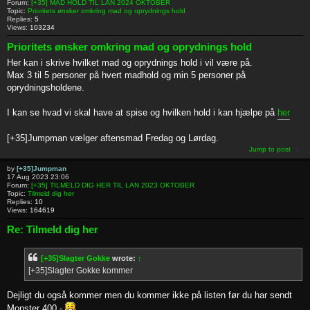
Forum:
[+35] MAD HOLD TIL LAN 2024 OKTOBER
Topic:
Prioritets ønsker omkring mad og oprydnings hold
Replies:
5
Views:
103234
Prioritets ønsker omkring mad og oprydnings hold
Her kan i skrive hvilket mad og oprydnings hold i vil være på.
Max 3 til 5 personer på hvert madhold og min 5 personer på
oprydningsholdene.
I kan se hvad vi skal have at spise og hvilken hold i kan hjælpe på
her
[+35]Jumpman vælger aftensmad Fredag og Lørdag.
Jump to post
by
[+35]Jumpman
17 Aug 2023 23:06
Forum:
[+35] TILMELD DIG HER TIL LAN 2023 OKTOBER
Topic:
Tilmeld dig her
Replies:
10
Views:
164619
Re: Tilmeld dig her
[+35]Slagter Gokke
wrote:
↑
[+35]Slagter Gokke kommer
Dejligt du også kommer men du kommer ikke på listen før du har sendt
Monster 400,-