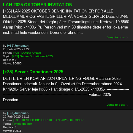
LAN 2025 OKTOBER INVITATION
[+35] LAN 2025 OKTOBER DENNE INVITATION ER FOR ALLE
MEDLEMMER OG FASTE SPILLER PÅ VORES SERVER Dato: d.3/4/5
Oktober 2025 Stedet det forgår på er: Forsamlingshuset Kertevej 19 5560
Aarup Pris: kr.400,- Pr. Person ved min 30 tilmeldte dette er for lokalerne
incl. mad hele weekenden. Dørene er åbne fr...
Jump to post
by
[+35]Jumpman
26 Feb 2025 21:22
Forum:
[+35] DONATIONER
Topic:
[+35] Server Donationer 2025
Replies:
0
Views:
10685
[+35] Server Donationer 2025
DETTE ER EN KOPI AF 2024 OPDATERING FØLGER Januar 2025
Donationer indbetalt Januar kr.0,- Overført fra December måned 2024
Kr.4920,- Server leje kr.85,- I alt tilbage d.1/1-2025 kr.4835,- -------------------
----------------------------------------------------------------------- Februar 2025
Donation...
Jump to post
by
[+35]Jumpman
26 Feb 2025 21:13
Forum:
[+35] TILMELD DIG HER TIL LAN 2025 OKTOBER
Topic:
Tilmeld dig her
Replies:
4
Views:
19511