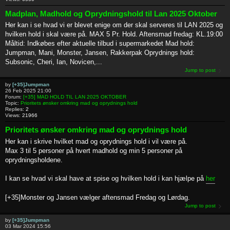
Madplan, Madhold og Oprydningshold til Lan 2025 Oktober
Her kan i se hvad vi er blevet enige om der skal serveres til LAN 2025 og
hvilken hold i skal være på. MAX 5 Pr. Hold. Aftensmad fredag: KL.19:00
Måltid: Indkøbes efter aktuelle tilbud i supermarkedet Mad hold:
Jumpman, Mani, Monster, Jansen, Rakkerpak Oprydnings hold:
Subsonic, Cheri, Ian, Novicen,...
Jump to post
by
[+35]Jumpman
26 Feb 2025 21:00
Forum:
[+35] MAD HOLD TIL LAN 2025 OKTOBER
Topic:
Prioritets ønsker omkring mad og oprydnings hold
Replies:
2
Views:
21966
Prioritets ønsker omkring mad og oprydnings hold
Her kan i skrive hvilket mad og oprydnings hold i vil være på.
Max 3 til 5 personer på hvert madhold og min 5 personer på
oprydningsholdene.
I kan se hvad vi skal have at spise og hvilken hold i kan hjælpe på
her
[+35]Monster og Jansen vælger aftensmad Fredag og Lørdag.
Jump to post
by
[+35]Jumpman
03 Mar 2024 15:56