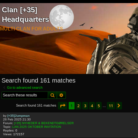
Clan [+35]
Headquarters
MULTI CLAN FOR ADULTS
Search found 161 matches
Go to advanced search
Search
Advanced search
Page
1
of
11
1
2
3
4
5
11
Next
Search found 161 matches
…
by
[+35]Jumpman
26 Feb 2025 21:30
Forum:
[+35] NYHEDER & BEKENDTGØRELSER
Topic:
LAN 2025 OKTOBER INVITATION
Replies:
0
Views:
172157