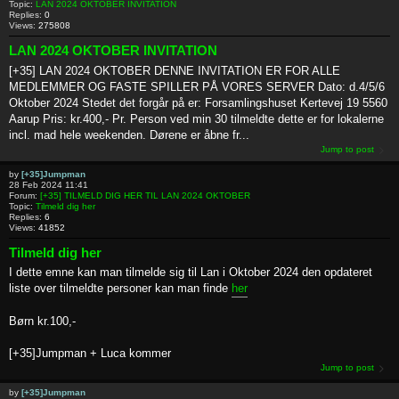
Topic:
LAN 2024 OKTOBER INVITATION
Replies:
0
Views:
275808
LAN 2024 OKTOBER INVITATION
[+35] LAN 2024 OKTOBER DENNE INVITATION ER FOR ALLE
MEDLEMMER OG FASTE SPILLER PÅ VORES SERVER Dato: d.4/5/6
Oktober 2024 Stedet det forgår på er: Forsamlingshuset Kertevej 19 5560
Aarup Pris: kr.400,- Pr. Person ved min 30 tilmeldte dette er for lokalerne
incl. mad hele weekenden. Dørene er åbne fr...
Jump to post
by
[+35]Jumpman
28 Feb 2024 11:41
Forum:
[+35] TILMELD DIG HER TIL LAN 2024 OKTOBER
Topic:
Tilmeld dig her
Replies:
6
Views:
41852
Tilmeld dig her
I dette emne kan man tilmelde sig til Lan i Oktober 2024 den opdateret
liste over tilmeldte personer kan man finde
her
Børn kr.100,-
[+35]Jumpman + Luca kommer
Jump to post
by
[+35]Jumpman