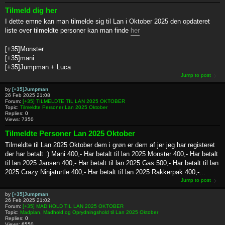
Tilmeld dig her
I dette emne kan man tilmelde sig til Lan i Oktober 2025 den opdateret
liste over tilmeldte personer kan man finde
her
[+35]Monster
[+35]mani
[+35]Jumpman + Luca
Jump to post
by
[+35]Jumpman
26 Feb 2025 21:08
Forum:
[+35] TILMELDTE TIL LAN 2025 OKTOBER
Topic:
Tilmeldte Personer Lan 2025 Oktober
Replies:
0
Views:
7350
Tilmeldte Personer Lan 2025 Oktober
Tilmeldte til Lan 2025 Oktober dem i grøn er dem af jer jeg har registeret
der har betalt :) Mani 400,- Har betalt til lan 2025 Monster 400,- Har betalt
til lan 2025 Jansen 400,- Har betalt til lan 2025 Gas 500,- Har betalt til lan
2025 Crazy Ninjaturtle 400,- Har betalt til lan 2025 Rakkerpak 400,-...
Jump to post
by
[+35]Jumpman
26 Feb 2025 21:02
Forum:
[+35] MAD HOLD TIL LAN 2025 OKTOBER
Topic:
Madplan, Madhold og Oprydningshold til Lan 2025 Oktober
Replies:
0
Views:
6550