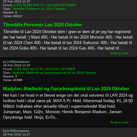
28 Feb 2024 11:37
Forum:
[+35] TILMELDTE TIL LAN 2024 OKTOBER
Topic:
Tilmeldte Personer Lan 2024 Oktober
Replies:
0
Views:
43112
Tilmeldte Personer Lan 2024 Oktober
Tilmeldte til Lan 2024 Oktober dem i grøn er dem af jer jeg har registeret
der har betalt :) Mani 400,- Har betalt til lan 2024 Monster 400,- Har betalt
til lan 2024 Cheri 400,- Har betalt til lan 2024 Subsonic 400,- Har betalt til
lan 2024 Gobo 400,- Har betalt til lan 2024 Gas 400,- Har betalt til...
Jump to post
by
[+35]Jumpman
28 Feb 2024 11:29
Forum:
[+35] MAD HOLD TIL LAN 2024 OKTOBER
Topic:
Madplan, Madhold og Oprydningshold til Lan 2024 Oktober
Replies:
0
Views:
41586
Madplan, Madhold og Oprydningshold til Lan 2024 Oktober
Her kan i se hvad vi er blevet enige om der skal serveres til LAN 2024 og
hvilken hold i skal være på. MAX 5 Pr. Hold. Aftensmad fredag: KL.19:00
Måltid: Indkøbes efter aktuelle tilbud i supermarkedet Mad hold:
Jumpman, Mani, G@s, Monster, Henrik Benjamin Madsen, Jansen
Oprydnings hold: Ninja, EnTo,...
Jump to post
by
[+35]Jumpman
28 Feb 2024 11:27