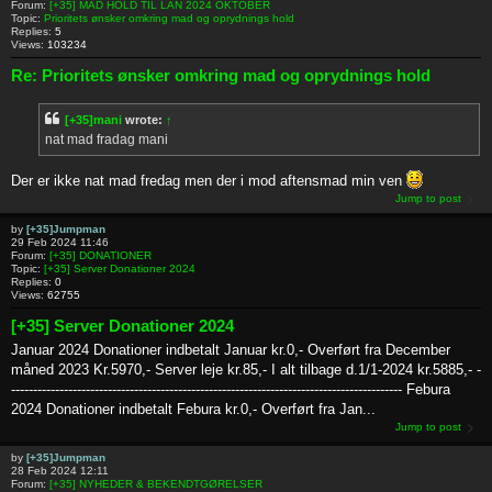
Forum:
[+35] MAD HOLD TIL LAN 2024 OKTOBER
Topic:
Prioritets ønsker omkring mad og oprydnings hold
Replies:
5
Views:
103234
Re: Prioritets ønsker omkring mad og oprydnings hold
[+35]mani
wrote:
↑
nat mad fradag mani
Der er ikke nat mad fredag men der i mod aftensmad min ven
Jump to post
by
[+35]Jumpman
29 Feb 2024 11:46
Forum:
[+35] DONATIONER
Topic:
[+35] Server Donationer 2024
Replies:
0
Views:
62755
[+35] Server Donationer 2024
Januar 2024 Donationer indbetalt Januar kr.0,- Overført fra December
måned 2023 Kr.5970,- Server leje kr.85,- I alt tilbage d.1/1-2024 kr.5885,- -
----------------------------------------------------------------------------------------- Febura
2024 Donationer indbetalt Febura kr.0,- Overført fra Jan...
Jump to post
by
[+35]Jumpman
28 Feb 2024 12:11
Forum:
[+35] NYHEDER & BEKENDTGØRELSER