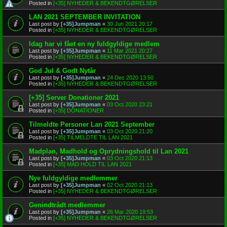
Posted in
[+35] NYHEDER & BEKENDTGØRELSER
LAN 2021 SEPTEMBER INVITATION
Last post by
[+35]Jumpman
«
30 Jun 2021 20:17
Posted in
[+35] NYHEDER & BEKENDTGØRELSER
Idag har vi fået en ny fuldgyldige medlem
Last post by
[+35]Jumpman
«
11 Mar 2021 20:27
Posted in
[+35] NYHEDER & BEKENDTGØRELSER
God Jul & Godt Nytår
Last post by
[+35]Jumpman
«
24 Dec 2020 13:50
Posted in
[+35] NYHEDER & BEKENDTGØRELSER
[+35] Server Donationer 2021
Last post by
[+35]Jumpman
«
03 Oct 2020 23:21
Posted in
[+35] DONATIONER
Tilmeldte Personer Lan 2021 September
Last post by
[+35]Jumpman
«
03 Oct 2020 21:20
Posted in
[+35] TILMELDTE TIL LAN 2021
Madplan, Madhold og Oprydningshold til Lan 2021
Last post by
[+35]Jumpman
«
03 Oct 2020 21:13
Posted in
[+35] MAD HOLD TIL LAN 2021
Nye fuldgyldige medlemmer
Last post by
[+35]Jumpman
«
02 Oct 2020 21:13
Posted in
[+35] NYHEDER & BEKENDTGØRELSER
Genindtrådt medlemmer
Last post by
[+35]Jumpman
«
26 Mar 2020 19:53
Posted in
[+35] NYHEDER & BEKENDTGØRELSER