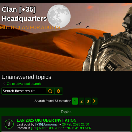
Clan [+35]
Headquarters
MULTI CLAN FOR ADULTS
Unanswered topics
Go to advanced search
Search
Advanced search
1
2
3
Next
Search found 73 matches
Topics
LAN 2025 OKTOBER INVITATION
Last post by
[+35]Jumpman
«
26 Feb 2025 21:30
Posted in
[+35] NYHEDER & BEKENDTGØRELSER