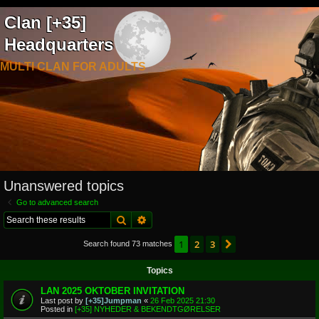
Clan [+35]
Headquarters
MULTI CLAN FOR ADULTS
Unanswered topics
Go to advanced search
Search
Advanced search
1
2
3
Next
Search found 73 matches
Topics
LAN 2025 OKTOBER INVITATION
Last post by
[+35]Jumpman
«
26 Feb 2025 21:30
Posted in
[+35] NYHEDER & BEKENDTGØRELSER