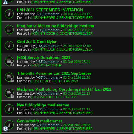
Posted in
[+35] NYHEDER & BEKENDTGØRELSER
LAN 2021 SEPTEMBER INVITATION
Last post by
[+35]Jumpman
«
30 Jun 2021 20:17
Posted in
[+35] NYHEDER & BEKENDTGØRELSER
Idag har vi fået en ny fuldgyldige medlem
Last post by
[+35]Jumpman
«
11 Mar 2021 20:27
Posted in
[+35] NYHEDER & BEKENDTGØRELSER
God Jul & Godt Nytår
Last post by
[+35]Jumpman
«
24 Dec 2020 13:50
Posted in
[+35] NYHEDER & BEKENDTGØRELSER
[+35] Server Donationer 2021
Last post by
[+35]Jumpman
«
03 Oct 2020 23:21
Posted in
[+35] DONATIONER
Tilmeldte Personer Lan 2021 September
Last post by
[+35]Jumpman
«
03 Oct 2020 21:20
Posted in
[+35] TILMELDTE TIL LAN 2021
Madplan, Madhold og Oprydningshold til Lan 2021
Last post by
[+35]Jumpman
«
03 Oct 2020 21:13
Posted in
[+35] MAD HOLD TIL LAN 2021
Nye fuldgyldige medlemmer
Last post by
[+35]Jumpman
«
02 Oct 2020 21:13
Posted in
[+35] NYHEDER & BEKENDTGØRELSER
Genindtrådt medlemmer
Last post by
[+35]Jumpman
«
26 Mar 2020 19:53
Posted in
[+35] NYHEDER & BEKENDTGØRELSER