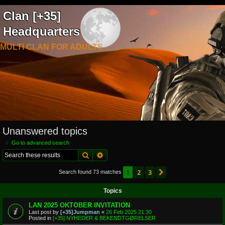
Clan [+35]
Headquarters
MULTI CLAN FOR ADULTS
Unanswered topics
Go to advanced search
Search
Advanced search
1
2
3
Next
Search found 73 matches
Topics
LAN 2025 OKTOBER INVITATION
Last post by
[+35]Jumpman
«
26 Feb 2025 21:30
Posted in
[+35] NYHEDER & BEKENDTGØRELSER