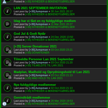
Posted in
[+35] NYHEDER & BEKENDTGØRELSER
LAN 2021 SEPTEMBER INVITATION
Last post by
[+35]Jumpman
«
30 Jun 2021 20:17
Posted in
[+35] NYHEDER & BEKENDTGØRELSER
Idag har vi fået en ny fuldgyldige medlem
Last post by
[+35]Jumpman
«
11 Mar 2021 20:27
Posted in
[+35] NYHEDER & BEKENDTGØRELSER
God Jul & Godt Nytår
Last post by
[+35]Jumpman
«
24 Dec 2020 13:50
Posted in
[+35] NYHEDER & BEKENDTGØRELSER
[+35] Server Donationer 2021
Last post by
[+35]Jumpman
«
03 Oct 2020 23:21
Posted in
[+35] DONATIONER
Tilmeldte Personer Lan 2021 September
Last post by
[+35]Jumpman
«
03 Oct 2020 21:20
Posted in
[+35] TILMELDTE TIL LAN 2021
Madplan, Madhold og Oprydningshold til Lan 2021
Last post by
[+35]Jumpman
«
03 Oct 2020 21:13
Posted in
[+35] MAD HOLD TIL LAN 2021
Nye fuldgyldige medlemmer
Last post by
[+35]Jumpman
«
02 Oct 2020 21:13
Posted in
[+35] NYHEDER & BEKENDTGØRELSER
Genindtrådt medlemmer
Last post by
[+35]Jumpman
«
26 Mar 2020 19:53
Posted in
[+35] NYHEDER & BEKENDTGØRELSER