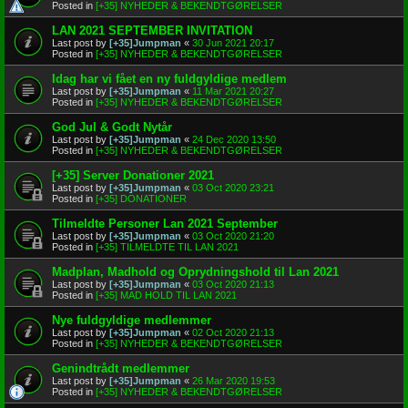
Posted in
[+35] NYHEDER & BEKENDTGØRELSER
LAN 2021 SEPTEMBER INVITATION
Last post by
[+35]Jumpman
«
30 Jun 2021 20:17
Posted in
[+35] NYHEDER & BEKENDTGØRELSER
Idag har vi fået en ny fuldgyldige medlem
Last post by
[+35]Jumpman
«
11 Mar 2021 20:27
Posted in
[+35] NYHEDER & BEKENDTGØRELSER
God Jul & Godt Nytår
Last post by
[+35]Jumpman
«
24 Dec 2020 13:50
Posted in
[+35] NYHEDER & BEKENDTGØRELSER
[+35] Server Donationer 2021
Last post by
[+35]Jumpman
«
03 Oct 2020 23:21
Posted in
[+35] DONATIONER
Tilmeldte Personer Lan 2021 September
Last post by
[+35]Jumpman
«
03 Oct 2020 21:20
Posted in
[+35] TILMELDTE TIL LAN 2021
Madplan, Madhold og Oprydningshold til Lan 2021
Last post by
[+35]Jumpman
«
03 Oct 2020 21:13
Posted in
[+35] MAD HOLD TIL LAN 2021
Nye fuldgyldige medlemmer
Last post by
[+35]Jumpman
«
02 Oct 2020 21:13
Posted in
[+35] NYHEDER & BEKENDTGØRELSER
Genindtrådt medlemmer
Last post by
[+35]Jumpman
«
26 Mar 2020 19:53
Posted in
[+35] NYHEDER & BEKENDTGØRELSER