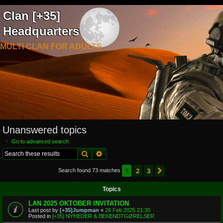
Clan [+35]
Headquarters
MULTI CLAN FOR ADULTS
Unanswered topics
Go to advanced search
Search
Advanced search
1
2
3
Next
Search found 73 matches
Topics
LAN 2025 OKTOBER INVITATION
Last post by
[+35]Jumpman
«
26 Feb 2025 21:30
Posted in
[+35] NYHEDER & BEKENDTGØRELSER