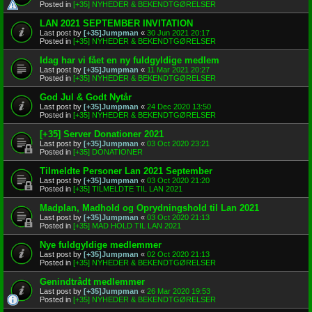
Posted in
[+35] NYHEDER & BEKENDTGØRELSER
LAN 2021 SEPTEMBER INVITATION
Last post by
[+35]Jumpman
«
30 Jun 2021 20:17
Posted in
[+35] NYHEDER & BEKENDTGØRELSER
Idag har vi fået en ny fuldgyldige medlem
Last post by
[+35]Jumpman
«
11 Mar 2021 20:27
Posted in
[+35] NYHEDER & BEKENDTGØRELSER
God Jul & Godt Nytår
Last post by
[+35]Jumpman
«
24 Dec 2020 13:50
Posted in
[+35] NYHEDER & BEKENDTGØRELSER
[+35] Server Donationer 2021
Last post by
[+35]Jumpman
«
03 Oct 2020 23:21
Posted in
[+35] DONATIONER
Tilmeldte Personer Lan 2021 September
Last post by
[+35]Jumpman
«
03 Oct 2020 21:20
Posted in
[+35] TILMELDTE TIL LAN 2021
Madplan, Madhold og Oprydningshold til Lan 2021
Last post by
[+35]Jumpman
«
03 Oct 2020 21:13
Posted in
[+35] MAD HOLD TIL LAN 2021
Nye fuldgyldige medlemmer
Last post by
[+35]Jumpman
«
02 Oct 2020 21:13
Posted in
[+35] NYHEDER & BEKENDTGØRELSER
Genindtrådt medlemmer
Last post by
[+35]Jumpman
«
26 Mar 2020 19:53
Posted in
[+35] NYHEDER & BEKENDTGØRELSER