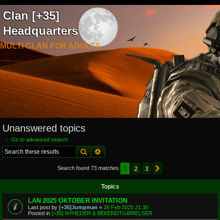
Clan [+35]
Headquarters
MULTI CLAN FOR ADULTS
Unanswered topics
Go to advanced search
Search
Advanced search
1
2
3
Next
Search found 73 matches
Topics
LAN 2025 OKTOBER INVITATION
Last post by
[+35]Jumpman
«
26 Feb 2025 21:30
Posted in
[+35] NYHEDER & BEKENDTGØRELSER