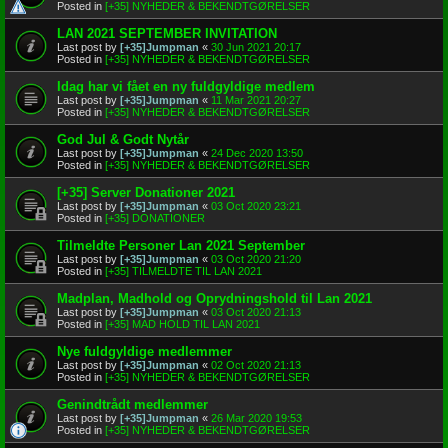
Posted in
[+35] NYHEDER & BEKENDTGØRELSER
LAN 2021 SEPTEMBER INVITATION
Last post by
[+35]Jumpman
«
30 Jun 2021 20:17
Posted in
[+35] NYHEDER & BEKENDTGØRELSER
Idag har vi fået en ny fuldgyldige medlem
Last post by
[+35]Jumpman
«
11 Mar 2021 20:27
Posted in
[+35] NYHEDER & BEKENDTGØRELSER
God Jul & Godt Nytår
Last post by
[+35]Jumpman
«
24 Dec 2020 13:50
Posted in
[+35] NYHEDER & BEKENDTGØRELSER
[+35] Server Donationer 2021
Last post by
[+35]Jumpman
«
03 Oct 2020 23:21
Posted in
[+35] DONATIONER
Tilmeldte Personer Lan 2021 September
Last post by
[+35]Jumpman
«
03 Oct 2020 21:20
Posted in
[+35] TILMELDTE TIL LAN 2021
Madplan, Madhold og Oprydningshold til Lan 2021
Last post by
[+35]Jumpman
«
03 Oct 2020 21:13
Posted in
[+35] MAD HOLD TIL LAN 2021
Nye fuldgyldige medlemmer
Last post by
[+35]Jumpman
«
02 Oct 2020 21:13
Posted in
[+35] NYHEDER & BEKENDTGØRELSER
Genindtrådt medlemmer
Last post by
[+35]Jumpman
«
26 Mar 2020 19:53
Posted in
[+35] NYHEDER & BEKENDTGØRELSER