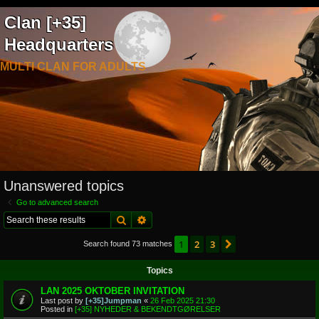
Clan [+35]
Headquarters
MULTI CLAN FOR ADULTS
Unanswered topics
Go to advanced search
Search
Advanced search
1
2
3
Next
Search found 73 matches
Topics
LAN 2025 OKTOBER INVITATION
Last post by
[+35]Jumpman
«
26 Feb 2025 21:30
Posted in
[+35] NYHEDER & BEKENDTGØRELSER