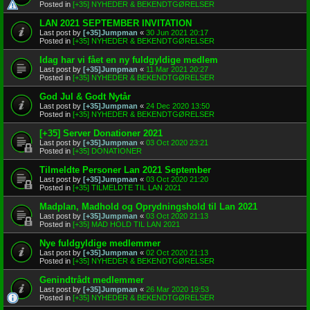
Posted in
[+35] NYHEDER & BEKENDTGØRELSER
LAN 2021 SEPTEMBER INVITATION
Last post by
[+35]Jumpman
«
30 Jun 2021 20:17
Posted in
[+35] NYHEDER & BEKENDTGØRELSER
Idag har vi fået en ny fuldgyldige medlem
Last post by
[+35]Jumpman
«
11 Mar 2021 20:27
Posted in
[+35] NYHEDER & BEKENDTGØRELSER
God Jul & Godt Nytår
Last post by
[+35]Jumpman
«
24 Dec 2020 13:50
Posted in
[+35] NYHEDER & BEKENDTGØRELSER
[+35] Server Donationer 2021
Last post by
[+35]Jumpman
«
03 Oct 2020 23:21
Posted in
[+35] DONATIONER
Tilmeldte Personer Lan 2021 September
Last post by
[+35]Jumpman
«
03 Oct 2020 21:20
Posted in
[+35] TILMELDTE TIL LAN 2021
Madplan, Madhold og Oprydningshold til Lan 2021
Last post by
[+35]Jumpman
«
03 Oct 2020 21:13
Posted in
[+35] MAD HOLD TIL LAN 2021
Nye fuldgyldige medlemmer
Last post by
[+35]Jumpman
«
02 Oct 2020 21:13
Posted in
[+35] NYHEDER & BEKENDTGØRELSER
Genindtrådt medlemmer
Last post by
[+35]Jumpman
«
26 Mar 2020 19:53
Posted in
[+35] NYHEDER & BEKENDTGØRELSER