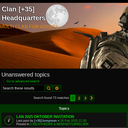
Clan [+35]
Headquarters
MULTI CLAN FOR ADULTS
Unanswered topics
Go to advanced search
Search
Advanced search
1
2
3
Next
Search found 73 matches
Topics
LAN 2025 OKTOBER INVITATION
Last post by
[+35]Jumpman
«
26 Feb 2025 21:30
Posted in
[+35] NYHEDER & BEKENDTGØRELSER