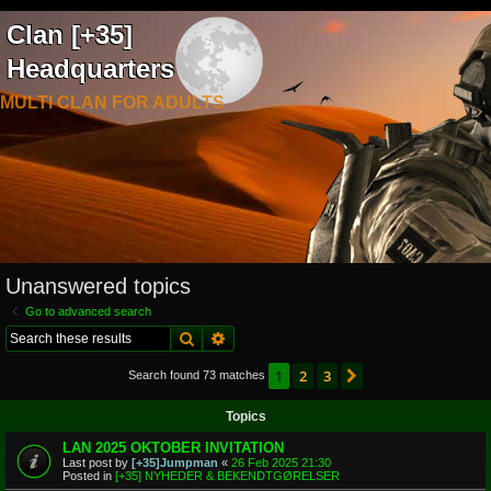
Clan [+35]
Headquarters
MULTI CLAN FOR ADULTS
Unanswered topics
Go to advanced search
Search
Advanced search
1
2
3
Next
Search found 73 matches
Topics
LAN 2025 OKTOBER INVITATION
Last post by
[+35]Jumpman
«
26 Feb 2025 21:30
Posted in
[+35] NYHEDER & BEKENDTGØRELSER