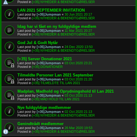
Posted in
[+35] NYHEDER & BEKENDTGØRELSER
LAN 2021 SEPTEMBER INVITATION
Last post by
[+35]Jumpman
«
30 Jun 2021 20:17
Posted in
[+35] NYHEDER & BEKENDTGØRELSER
Idag har vi fået en ny fuldgyldige medlem
Last post by
[+35]Jumpman
«
11 Mar 2021 20:27
Posted in
[+35] NYHEDER & BEKENDTGØRELSER
God Jul & Godt Nytår
Last post by
[+35]Jumpman
«
24 Dec 2020 13:50
Posted in
[+35] NYHEDER & BEKENDTGØRELSER
[+35] Server Donationer 2021
Last post by
[+35]Jumpman
«
03 Oct 2020 23:21
Posted in
[+35] DONATIONER
Tilmeldte Personer Lan 2021 September
Last post by
[+35]Jumpman
«
03 Oct 2020 21:20
Posted in
[+35] TILMELDTE TIL LAN 2021
Madplan, Madhold og Oprydningshold til Lan 2021
Last post by
[+35]Jumpman
«
03 Oct 2020 21:13
Posted in
[+35] MAD HOLD TIL LAN 2021
Nye fuldgyldige medlemmer
Last post by
[+35]Jumpman
«
02 Oct 2020 21:13
Posted in
[+35] NYHEDER & BEKENDTGØRELSER
Genindtrådt medlemmer
Last post by
[+35]Jumpman
«
26 Mar 2020 19:53
Posted in
[+35] NYHEDER & BEKENDTGØRELSER