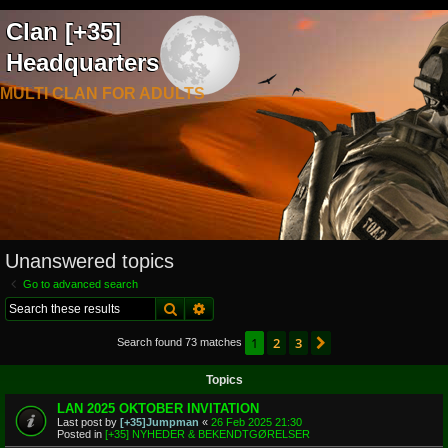
Clan [+35]
Headquarters
MULTI CLAN FOR ADULTS
Unanswered topics
Go to advanced search
Search
Advanced search
1
2
3
Next
Search found 73 matches
Topics
LAN 2025 OKTOBER INVITATION
Last post by
[+35]Jumpman
«
26 Feb 2025 21:30
Posted in
[+35] NYHEDER & BEKENDTGØRELSER