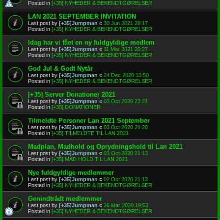
Posted in
[+35] NYHEDER & BEKENDTGØRELSER
LAN 2021 SEPTEMBER INVITATION
Last post by
[+35]Jumpman
«
30 Jun 2021 20:17
Posted in
[+35] NYHEDER & BEKENDTGØRELSER
Idag har vi fået en ny fuldgyldige medlem
Last post by
[+35]Jumpman
«
11 Mar 2021 20:27
Posted in
[+35] NYHEDER & BEKENDTGØRELSER
God Jul & Godt Nytår
Last post by
[+35]Jumpman
«
24 Dec 2020 13:50
Posted in
[+35] NYHEDER & BEKENDTGØRELSER
[+35] Server Donationer 2021
Last post by
[+35]Jumpman
«
03 Oct 2020 23:21
Posted in
[+35] DONATIONER
Tilmeldte Personer Lan 2021 September
Last post by
[+35]Jumpman
«
03 Oct 2020 21:20
Posted in
[+35] TILMELDTE TIL LAN 2021
Madplan, Madhold og Oprydningshold til Lan 2021
Last post by
[+35]Jumpman
«
03 Oct 2020 21:13
Posted in
[+35] MAD HOLD TIL LAN 2021
Nye fuldgyldige medlemmer
Last post by
[+35]Jumpman
«
02 Oct 2020 21:13
Posted in
[+35] NYHEDER & BEKENDTGØRELSER
Genindtrådt medlemmer
Last post by
[+35]Jumpman
«
26 Mar 2020 19:53
Posted in
[+35] NYHEDER & BEKENDTGØRELSER