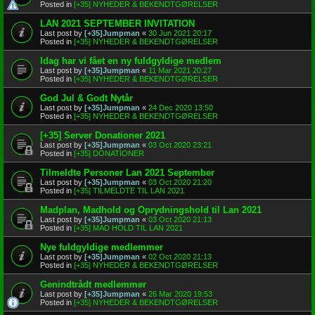
Posted in
[+35] NYHEDER & BEKENDTGØRELSER
LAN 2021 SEPTEMBER INVITATION
Last post by
[+35]Jumpman
«
30 Jun 2021 20:17
Posted in
[+35] NYHEDER & BEKENDTGØRELSER
Idag har vi fået en ny fuldgyldige medlem
Last post by
[+35]Jumpman
«
11 Mar 2021 20:27
Posted in
[+35] NYHEDER & BEKENDTGØRELSER
God Jul & Godt Nytår
Last post by
[+35]Jumpman
«
24 Dec 2020 13:50
Posted in
[+35] NYHEDER & BEKENDTGØRELSER
[+35] Server Donationer 2021
Last post by
[+35]Jumpman
«
03 Oct 2020 23:21
Posted in
[+35] DONATIONER
Tilmeldte Personer Lan 2021 September
Last post by
[+35]Jumpman
«
03 Oct 2020 21:20
Posted in
[+35] TILMELDTE TIL LAN 2021
Madplan, Madhold og Oprydningshold til Lan 2021
Last post by
[+35]Jumpman
«
03 Oct 2020 21:13
Posted in
[+35] MAD HOLD TIL LAN 2021
Nye fuldgyldige medlemmer
Last post by
[+35]Jumpman
«
02 Oct 2020 21:13
Posted in
[+35] NYHEDER & BEKENDTGØRELSER
Genindtrådt medlemmer
Last post by
[+35]Jumpman
«
26 Mar 2020 19:53
Posted in
[+35] NYHEDER & BEKENDTGØRELSER