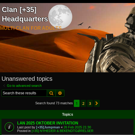
Clan [+35]
Headquarters
MULTI CLAN FOR ADULTS
Unanswered topics
Go to advanced search
Search
Advanced search
1
2
3
Next
Search found 73 matches
Topics
LAN 2025 OKTOBER INVITATION
Last post by
[+35]Jumpman
«
26 Feb 2025 21:30
Posted in
[+35] NYHEDER & BEKENDTGØRELSER