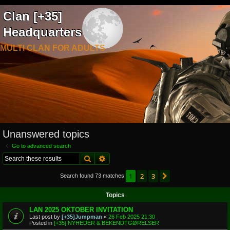
Clan [+35]
Headquarters
MULTI CLAN FOR ADULTS
Unanswered topics
Go to advanced search
Search
Advanced search
1
2
3
Next
Search found 73 matches
Topics
LAN 2025 OKTOBER INVITATION
Last post by
[+35]Jumpman
«
26 Feb 2025 21:30
Posted in
[+35] NYHEDER & BEKENDTGØRELSER