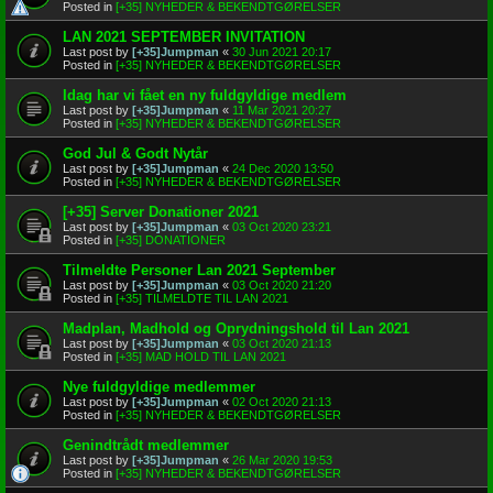
Posted in
[+35] NYHEDER & BEKENDTGØRELSER
LAN 2021 SEPTEMBER INVITATION
Last post by
[+35]Jumpman
«
30 Jun 2021 20:17
Posted in
[+35] NYHEDER & BEKENDTGØRELSER
Idag har vi fået en ny fuldgyldige medlem
Last post by
[+35]Jumpman
«
11 Mar 2021 20:27
Posted in
[+35] NYHEDER & BEKENDTGØRELSER
God Jul & Godt Nytår
Last post by
[+35]Jumpman
«
24 Dec 2020 13:50
Posted in
[+35] NYHEDER & BEKENDTGØRELSER
[+35] Server Donationer 2021
Last post by
[+35]Jumpman
«
03 Oct 2020 23:21
Posted in
[+35] DONATIONER
Tilmeldte Personer Lan 2021 September
Last post by
[+35]Jumpman
«
03 Oct 2020 21:20
Posted in
[+35] TILMELDTE TIL LAN 2021
Madplan, Madhold og Oprydningshold til Lan 2021
Last post by
[+35]Jumpman
«
03 Oct 2020 21:13
Posted in
[+35] MAD HOLD TIL LAN 2021
Nye fuldgyldige medlemmer
Last post by
[+35]Jumpman
«
02 Oct 2020 21:13
Posted in
[+35] NYHEDER & BEKENDTGØRELSER
Genindtrådt medlemmer
Last post by
[+35]Jumpman
«
26 Mar 2020 19:53
Posted in
[+35] NYHEDER & BEKENDTGØRELSER