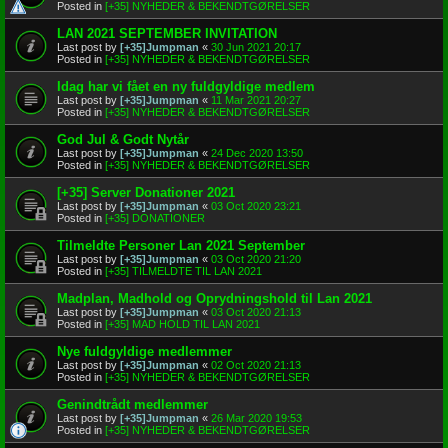
Posted in
[+35] NYHEDER & BEKENDTGØRELSER
LAN 2021 SEPTEMBER INVITATION
Last post by
[+35]Jumpman
«
30 Jun 2021 20:17
Posted in
[+35] NYHEDER & BEKENDTGØRELSER
Idag har vi fået en ny fuldgyldige medlem
Last post by
[+35]Jumpman
«
11 Mar 2021 20:27
Posted in
[+35] NYHEDER & BEKENDTGØRELSER
God Jul & Godt Nytår
Last post by
[+35]Jumpman
«
24 Dec 2020 13:50
Posted in
[+35] NYHEDER & BEKENDTGØRELSER
[+35] Server Donationer 2021
Last post by
[+35]Jumpman
«
03 Oct 2020 23:21
Posted in
[+35] DONATIONER
Tilmeldte Personer Lan 2021 September
Last post by
[+35]Jumpman
«
03 Oct 2020 21:20
Posted in
[+35] TILMELDTE TIL LAN 2021
Madplan, Madhold og Oprydningshold til Lan 2021
Last post by
[+35]Jumpman
«
03 Oct 2020 21:13
Posted in
[+35] MAD HOLD TIL LAN 2021
Nye fuldgyldige medlemmer
Last post by
[+35]Jumpman
«
02 Oct 2020 21:13
Posted in
[+35] NYHEDER & BEKENDTGØRELSER
Genindtrådt medlemmer
Last post by
[+35]Jumpman
«
26 Mar 2020 19:53
Posted in
[+35] NYHEDER & BEKENDTGØRELSER