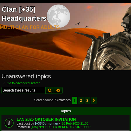
Clan [+35]
Headquarters
MULTI CLAN FOR ADULTS
Unanswered topics
Go to advanced search
Search
Advanced search
1
2
3
Next
Search found 73 matches
Topics
LAN 2025 OKTOBER INVITATION
Last post by
[+35]Jumpman
«
26 Feb 2025 21:30
Posted in
[+35] NYHEDER & BEKENDTGØRELSER