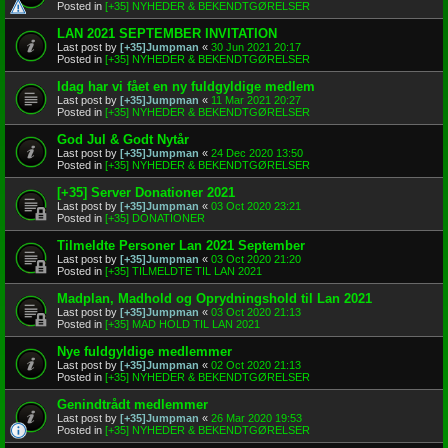
Posted in
[+35] NYHEDER & BEKENDTGØRELSER
LAN 2021 SEPTEMBER INVITATION
Last post by
[+35]Jumpman
«
30 Jun 2021 20:17
Posted in
[+35] NYHEDER & BEKENDTGØRELSER
Idag har vi fået en ny fuldgyldige medlem
Last post by
[+35]Jumpman
«
11 Mar 2021 20:27
Posted in
[+35] NYHEDER & BEKENDTGØRELSER
God Jul & Godt Nytår
Last post by
[+35]Jumpman
«
24 Dec 2020 13:50
Posted in
[+35] NYHEDER & BEKENDTGØRELSER
[+35] Server Donationer 2021
Last post by
[+35]Jumpman
«
03 Oct 2020 23:21
Posted in
[+35] DONATIONER
Tilmeldte Personer Lan 2021 September
Last post by
[+35]Jumpman
«
03 Oct 2020 21:20
Posted in
[+35] TILMELDTE TIL LAN 2021
Madplan, Madhold og Oprydningshold til Lan 2021
Last post by
[+35]Jumpman
«
03 Oct 2020 21:13
Posted in
[+35] MAD HOLD TIL LAN 2021
Nye fuldgyldige medlemmer
Last post by
[+35]Jumpman
«
02 Oct 2020 21:13
Posted in
[+35] NYHEDER & BEKENDTGØRELSER
Genindtrådt medlemmer
Last post by
[+35]Jumpman
«
26 Mar 2020 19:53
Posted in
[+35] NYHEDER & BEKENDTGØRELSER