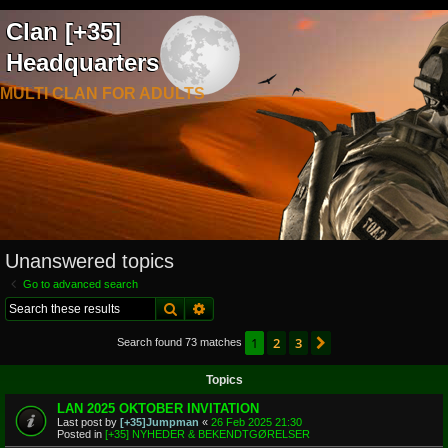
Clan [+35]
Headquarters
MULTI CLAN FOR ADULTS
Unanswered topics
Go to advanced search
Search
Advanced search
1
2
3
Next
Search found 73 matches
Topics
LAN 2025 OKTOBER INVITATION
Last post by
[+35]Jumpman
«
26 Feb 2025 21:30
Posted in
[+35] NYHEDER & BEKENDTGØRELSER