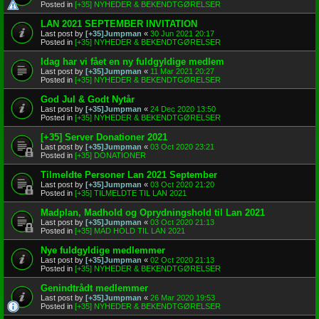
Posted in
[+35] NYHEDER & BEKENDTGØRELSER
LAN 2021 SEPTEMBER INVITATION
Last post by
[+35]Jumpman
«
30 Jun 2021 20:17
Posted in
[+35] NYHEDER & BEKENDTGØRELSER
Idag har vi fået en ny fuldgyldige medlem
Last post by
[+35]Jumpman
«
11 Mar 2021 20:27
Posted in
[+35] NYHEDER & BEKENDTGØRELSER
God Jul & Godt Nytår
Last post by
[+35]Jumpman
«
24 Dec 2020 13:50
Posted in
[+35] NYHEDER & BEKENDTGØRELSER
[+35] Server Donationer 2021
Last post by
[+35]Jumpman
«
03 Oct 2020 23:21
Posted in
[+35] DONATIONER
Tilmeldte Personer Lan 2021 September
Last post by
[+35]Jumpman
«
03 Oct 2020 21:20
Posted in
[+35] TILMELDTE TIL LAN 2021
Madplan, Madhold og Oprydningshold til Lan 2021
Last post by
[+35]Jumpman
«
03 Oct 2020 21:13
Posted in
[+35] MAD HOLD TIL LAN 2021
Nye fuldgyldige medlemmer
Last post by
[+35]Jumpman
«
02 Oct 2020 21:13
Posted in
[+35] NYHEDER & BEKENDTGØRELSER
Genindtrådt medlemmer
Last post by
[+35]Jumpman
«
26 Mar 2020 19:53
Posted in
[+35] NYHEDER & BEKENDTGØRELSER