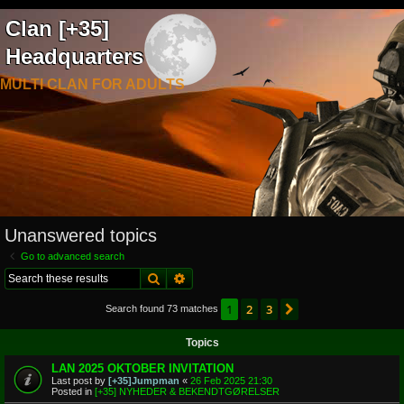
Clan [+35]
Headquarters
MULTI CLAN FOR ADULTS
Unanswered topics
Go to advanced search
Search
Advanced search
1
2
3
Next
Search found 73 matches
Topics
LAN 2025 OKTOBER INVITATION
Last post by
[+35]Jumpman
«
26 Feb 2025 21:30
Posted in
[+35] NYHEDER & BEKENDTGØRELSER