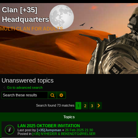
Clan [+35]
Headquarters
MULTI CLAN FOR ADULTS
Unanswered topics
Go to advanced search
Search
Advanced search
1
2
3
Next
Search found 73 matches
Topics
LAN 2025 OKTOBER INVITATION
Last post by
[+35]Jumpman
«
26 Feb 2025 21:30
Posted in
[+35] NYHEDER & BEKENDTGØRELSER