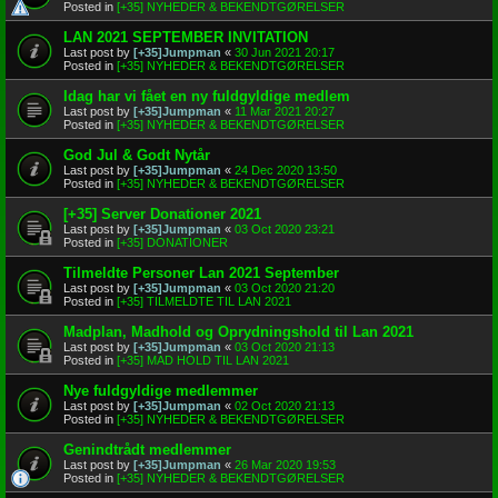
Posted in
[+35] NYHEDER & BEKENDTGØRELSER
LAN 2021 SEPTEMBER INVITATION
Last post by
[+35]Jumpman
«
30 Jun 2021 20:17
Posted in
[+35] NYHEDER & BEKENDTGØRELSER
Idag har vi fået en ny fuldgyldige medlem
Last post by
[+35]Jumpman
«
11 Mar 2021 20:27
Posted in
[+35] NYHEDER & BEKENDTGØRELSER
God Jul & Godt Nytår
Last post by
[+35]Jumpman
«
24 Dec 2020 13:50
Posted in
[+35] NYHEDER & BEKENDTGØRELSER
[+35] Server Donationer 2021
Last post by
[+35]Jumpman
«
03 Oct 2020 23:21
Posted in
[+35] DONATIONER
Tilmeldte Personer Lan 2021 September
Last post by
[+35]Jumpman
«
03 Oct 2020 21:20
Posted in
[+35] TILMELDTE TIL LAN 2021
Madplan, Madhold og Oprydningshold til Lan 2021
Last post by
[+35]Jumpman
«
03 Oct 2020 21:13
Posted in
[+35] MAD HOLD TIL LAN 2021
Nye fuldgyldige medlemmer
Last post by
[+35]Jumpman
«
02 Oct 2020 21:13
Posted in
[+35] NYHEDER & BEKENDTGØRELSER
Genindtrådt medlemmer
Last post by
[+35]Jumpman
«
26 Mar 2020 19:53
Posted in
[+35] NYHEDER & BEKENDTGØRELSER