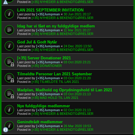
Posted in
[+35] NYHEDER & BEKENDTGØRELSER
LAN 2021 SEPTEMBER INVITATION
Last post by
[+35]Jumpman
«
30 Jun 2021 20:17
Posted in
[+35] NYHEDER & BEKENDTGØRELSER
Idag har vi fået en ny fuldgyldige medlem
Last post by
[+35]Jumpman
«
11 Mar 2021 20:27
Posted in
[+35] NYHEDER & BEKENDTGØRELSER
God Jul & Godt Nytår
Last post by
[+35]Jumpman
«
24 Dec 2020 13:50
Posted in
[+35] NYHEDER & BEKENDTGØRELSER
[+35] Server Donationer 2021
Last post by
[+35]Jumpman
«
03 Oct 2020 23:21
Posted in
[+35] DONATIONER
Tilmeldte Personer Lan 2021 September
Last post by
[+35]Jumpman
«
03 Oct 2020 21:20
Posted in
[+35] TILMELDTE TIL LAN 2021
Madplan, Madhold og Oprydningshold til Lan 2021
Last post by
[+35]Jumpman
«
03 Oct 2020 21:13
Posted in
[+35] MAD HOLD TIL LAN 2021
Nye fuldgyldige medlemmer
Last post by
[+35]Jumpman
«
02 Oct 2020 21:13
Posted in
[+35] NYHEDER & BEKENDTGØRELSER
Genindtrådt medlemmer
Last post by
[+35]Jumpman
«
26 Mar 2020 19:53
Posted in
[+35] NYHEDER & BEKENDTGØRELSER