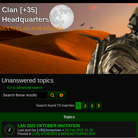
Clan [+35]
Headquarters
MULTI CLAN FOR ADULTS
Unanswered topics
Go to advanced search
Search
Advanced search
1
2
3
Next
Search found 73 matches
Topics
LAN 2025 OKTOBER INVITATION
Last post by
[+35]Jumpman
«
26 Feb 2025 21:30
Posted in
[+35] NYHEDER & BEKENDTGØRELSER