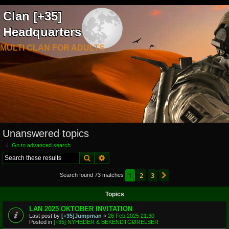
Clan [+35]
Headquarters
MULTI CLAN FOR ADULTS
Unanswered topics
Go to advanced search
Search
Advanced search
1
2
3
Next
Search found 73 matches
Topics
LAN 2025 OKTOBER INVITATION
Last post by
[+35]Jumpman
«
26 Feb 2025 21:30
Posted in
[+35] NYHEDER & BEKENDTGØRELSER