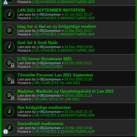
Posted in
[+35] NYHEDER & BEKENDTGØRELSER
LAN 2021 SEPTEMBER INVITATION
Last post by
[+35]Jumpman
«
30 Jun 2021 20:17
Posted in
[+35] NYHEDER & BEKENDTGØRELSER
Idag har vi fået en ny fuldgyldige medlem
Last post by
[+35]Jumpman
«
11 Mar 2021 20:27
Posted in
[+35] NYHEDER & BEKENDTGØRELSER
God Jul & Godt Nytår
Last post by
[+35]Jumpman
«
24 Dec 2020 13:50
Posted in
[+35] NYHEDER & BEKENDTGØRELSER
[+35] Server Donationer 2021
Last post by
[+35]Jumpman
«
03 Oct 2020 23:21
Posted in
[+35] DONATIONER
Tilmeldte Personer Lan 2021 September
Last post by
[+35]Jumpman
«
03 Oct 2020 21:20
Posted in
[+35] TILMELDTE TIL LAN 2021
Madplan, Madhold og Oprydningshold til Lan 2021
Last post by
[+35]Jumpman
«
03 Oct 2020 21:13
Posted in
[+35] MAD HOLD TIL LAN 2021
Nye fuldgyldige medlemmer
Last post by
[+35]Jumpman
«
02 Oct 2020 21:13
Posted in
[+35] NYHEDER & BEKENDTGØRELSER
Genindtrådt medlemmer
Last post by
[+35]Jumpman
«
26 Mar 2020 19:53
Posted in
[+35] NYHEDER & BEKENDTGØRELSER