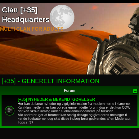
Clan [+35]
Headquarters
MULTI CLAN FOR ADULTS
[+35] - GENERELT INFORMATION
Forum
[+35] NYHEDER & BEKENDTGØRELSER
Her kan du læse nyheder og vigtig information fra medlemmerne i klanerne.
Kun klan medlemmer kan oprette emner i dette forum, dog er det kun COW
der kan skrive indlæg under Global announcements på forsiden.
Alle andre bruger af forumet kan stadig deltage og give deres meninger til
kende i debatterne, dog skal disse indlæg først godkendes af en Moderator.
Topics:
37