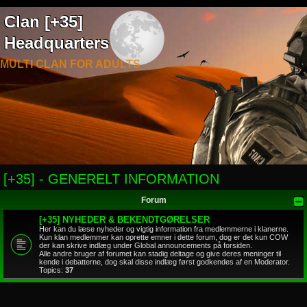
Clan [+35]
Headquarters
MULTI CLAN FOR ADULTS
[+35] - GENERELT INFORMATION
Forum
[+35] NYHEDER & BEKENDTGØRELSER
Her kan du læse nyheder og vigtig information fra medlemmerne i klanerne.
Kun klan medlemmer kan oprette emner i dette forum, dog er det kun COW
der kan skrive indlæg under Global announcements på forsiden.
Alle andre bruger af forumet kan stadig deltage og give deres meninger til
kende i debatterne, dog skal disse indlæg først godkendes af en Moderator.
Topics:
37