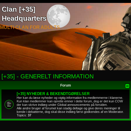
Clan [+35]
Headquarters
MULTI CLAN FOR ADULTS
[+35] - GENERELT INFORMATION
Forum
[+35] NYHEDER & BEKENDTGØRELSER
Her kan du læse nyheder og vigtig information fra medlemmerne i klanerne.
Kun klan medlemmer kan oprette emner i dette forum, dog er det kun COW
der kan skrive indlæg under Global announcements på forsiden.
Alle andre bruger af forumet kan stadig deltage og give deres meninger til
kende i debatterne, dog skal disse indlæg først godkendes af en Moderator.
Topics:
37