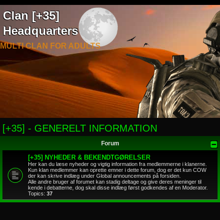
Clan [+35]
Headquarters
MULTI CLAN FOR ADULTS
[+35] - GENERELT INFORMATION
Forum
[+35] NYHEDER & BEKENDTGØRELSER
Her kan du læse nyheder og vigtig information fra medlemmerne i klanerne.
Kun klan medlemmer kan oprette emner i dette forum, dog er det kun COW
der kan skrive indlæg under Global announcements på forsiden.
Alle andre bruger af forumet kan stadig deltage og give deres meninger til
kende i debatterne, dog skal disse indlæg først godkendes af en Moderator.
Topics:
37