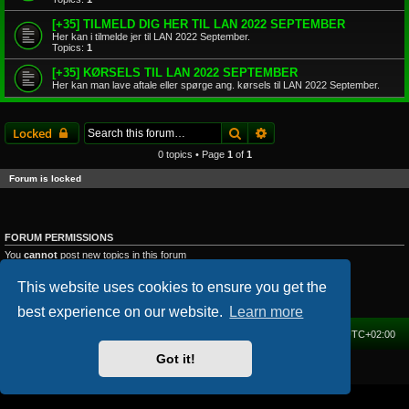
[+35] TILMELD DIG HER TIL LAN 2022 SEPTEMBER
Her kan i tilmelde jer til LAN 2022 September.
Topics:
1
[+35] KØRSELS TIL LAN 2022 SEPTEMBER
Her kan man lave aftale eller spørge ang. kørsels til LAN 2022 September.
Search
Advanced search
Locked
0 topics • Page
1
of
1
Forum is locked
FORUM PERMISSIONS
You
cannot
post new topics in this forum
You
cannot
reply to topics in this forum
You
cannot
edit your posts in this forum
This website uses cookies to ensure you get the
You
cannot
delete your posts in this forum
You
cannot
post attachments in this forum
best experience on our website.
Learn more
Home
Forum
Delete cookies
All times are
UTC+02:00
Got it!
Powered by
phpBB
® Forum Software © phpBB Limited