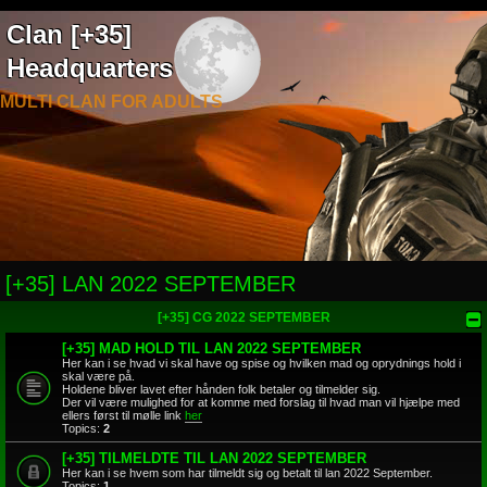
Clan [+35]
Headquarters
MULTI CLAN FOR ADULTS
[+35] LAN 2022 SEPTEMBER
[+35] CG 2022 SEPTEMBER
[+35] MAD HOLD TIL LAN 2022 SEPTEMBER
Her kan i se hvad vi skal have og spise og hvilken mad og oprydnings hold i
skal være på.
Holdene bliver lavet efter hånden folk betaler og tilmelder sig.
Der vil være mulighed for at komme med forslag til hvad man vil hjælpe med
ellers først til mølle link
her
Topics:
2
[+35] TILMELDTE TIL LAN 2022 SEPTEMBER
Her kan i se hvem som har tilmeldt sig og betalt til lan 2022 September.
Topics:
1