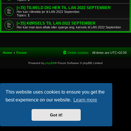
[+35] TILMELD DIG HER TIL LAN 2022 SEPTEMBER
Her kan i tilmelde jer til LAN 2022 September.
Topics:
1
[+35] KØRSELS TIL LAN 2022 SEPTEMBER
Her kan man lave aftale eller spørge ang. kørsels til LAN 2022 September.
Home
Forum
Delete cookies
All times are
UTC+02:00
Powered by
phpBB
® Forum Software © phpBB Limited
This website uses cookies to ensure you get the
best experience on our website.
Learn more
Got it!