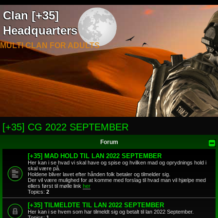
Clan [+35]
Headquarters
MULTI CLAN FOR ADULTS
[+35] CG 2022 SEPTEMBER
Forum
[+35] MAD HOLD TIL LAN 2022 SEPTEMBER
Her kan i se hvad vi skal have og spise og hvilken mad og oprydnings hold i
skal være på.
Holdene bliver lavet efter hånden folk betaler og tilmelder sig.
Der vil være mulighed for at komme med forslag til hvad man vil hjælpe med
ellers først til mølle link
her
Topics:
2
[+35] TILMELDTE TIL LAN 2022 SEPTEMBER
Her kan i se hvem som har tilmeldt sig og betalt til lan 2022 September.
Topics:
1