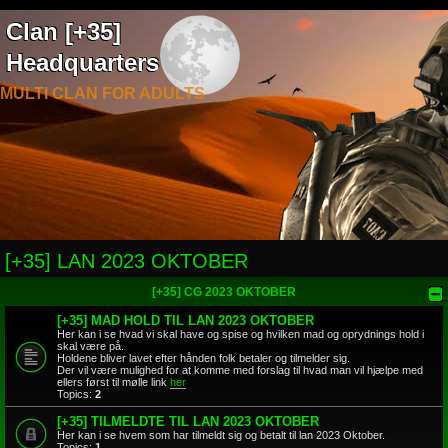
Clan [+35]
Headquarters
MULTI CLAN FOR ADULTS
[+35] LAN 2023 OKTOBER
[+35] CG 2023 OKTOBER
[+35] MAD HOLD TIL LAN 2023 OKTOBER
Her kan i se hvad vi skal have og spise og hvilken mad og oprydnings hold i
skal være på.
Holdene bliver lavet efter hånden folk betaler og tilmelder sig.
Der vil være mulighed for at komme med forslag til hvad man vil hjælpe med
ellers først til mølle link
her
Topics:
2
[+35] TILMELDTE TIL LAN 2023 OKTOBER
Her kan i se hvem som har tilmeldt sig og betalt til lan 2023 Oktober.
Topics:
1