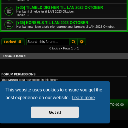
[+35] TILMELD DIG HER TIL LAN 2023 OKTOBER
Her kan i tilmelde jer til LAN 2023 Oktober.
Topics:
1
[+35] KØRSELS TIL LAN 2023 OKTOBER
Her kan man lave aftale eller spørge ang. kørsels til LAN 2023 Oktober.
Search
Advanced search
Locked
0 topics • Page
1
of
1
Forum is locked
FORUM PERMISSIONS
You
cannot
post new topics in this forum
You
cannot
reply to topics in this forum
You
cannot
edit your posts in this forum
This website uses cookies to ensure you get the
You
cannot
delete your posts in this forum
You
cannot
post attachments in this forum
best experience on our website.
Learn more
Home
Forum
Delete cookies
All times are
UTC+02:00
Got it!
Powered by
phpBB
® Forum Software © phpBB Limited