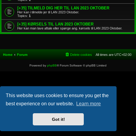
[+35] TILMELD DIG HER TIL LAN 2023 OKTOBER
Her kan i tilmelde jer til LAN 2023 Oktober.
Topics:
1
[+35] KØRSELS TIL LAN 2023 OKTOBER
Her kan man lave aftale eller spørge ang. kørsels til LAN 2023 Oktober.
Home
Forum
Delete cookies
All times are
UTC+02:00
Powered by
phpBB
® Forum Software © phpBB Limited
This website uses cookies to ensure you get the
best experience on our website.
Learn more
Got it!