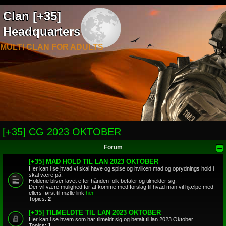
Clan [+35]
Headquarters
MULTI CLAN FOR ADULTS
[+35] CG 2023 OKTOBER
Forum
[+35] MAD HOLD TIL LAN 2023 OKTOBER
Her kan i se hvad vi skal have og spise og hvilken mad og oprydnings hold i
skal være på.
Holdene bliver lavet efter hånden folk betaler og tilmelder sig.
Der vil være mulighed for at komme med forslag til hvad man vil hjælpe med
ellers først til mølle link
her
Topics:
2
[+35] TILMELDTE TIL LAN 2023 OKTOBER
Her kan i se hvem som har tilmeldt sig og betalt til lan 2023 Oktober.
Topics:
1