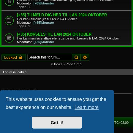
Moderator:
[+35]Monster
Topics:
1
[+35] TILMELD DIG HER TIL LAN 2024 OKTOBER
Her kan i tilmelde jer til LAN 2024 Oktober.
Moderator:
[+35]Monster
Topics:
1
[+35] KØRSELS TIL LAN 2024 OKTOBER
Her kan man lave aftale eller spørge ang. kørsels til LAN 2024 Oktober.
Moderator:
[+35]Monster
Search
Advanced search
Locked
0 topics • Page
1
of
1
Forum is locked
FORUM PERMISSIONS
You
cannot
post new topics in this forum
This website uses cookies to ensure you get the
You
cannot
reply to topics in this forum
You
cannot
edit your posts in this forum
best experience on our website.
Learn more
You
cannot
delete your posts in this forum
You
cannot
post attachments in this forum
Got it!
Home
Forum
Delete cookies
All times are
UTC+02:00