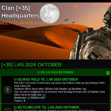
Clan [+35]
Headquarters
MULTI CLAN FOR ADULTS
[+35] LAN 2024 OKTOBER
[+35] CG 2024 OKTOBER
[+35] MAD HOLD TIL LAN 2024 OKTOBER
Her kan i se hvad vi skal have og spise og hvilken mad og oprydnings hold i
skal være på.
Holdene bliver lavet efter hånden folk betaler og tilmelder sig.
Der vil være mulighed for at komme med forslag til hvad man vil hjælpe med
ellers først til mølle link
her
Moderator:
[+35]Monster
Topics:
2
[+35] TILMELDTE TIL LAN 2024 OKTOBER
Her kan i se hvem som har tilmeldt sig og betalt til lan 2024 Oktober.